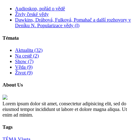
Audioskop, pořád o vědě
Živly české vědy
Dawkins, Drábová, Fulková, Pomahač a další rozhovory v
Deníku N. Popularizace vědy (I)
Témata
Aktualita (32)
Na cestě (2)
Show (7)
Věda (9)
Život (9)
About Us
Lorem ipsum dolor sit amet, consectetur adipisicing elit, sed do
eiusmod tempor incididunt ut labore et dolore magna aliqua. Ut
enim ad minim.
Tags
TÉMA
Vlasta