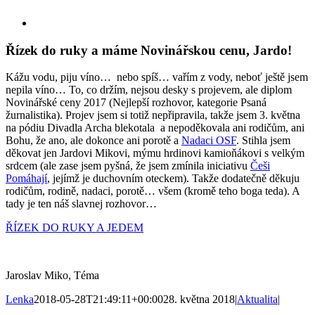
Skip
View
to
Larger
content
Image
Řízek do ruky a máme Novinářskou cenu, Jardo!
Kážu vodu, piju víno… nebo spíš… vařím z vody, neboť ještě jsem
nepila víno… To, co držím, nejsou desky s projevem, ale diplom
Novinářské ceny 2017 (Nejlepší rozhovor, kategorie Psaná
žurnalistika). Projev jsem si totiž nepřipravila, takže jsem 3. května
na pódiu Divadla Archa blekotala a nepoděkovala ani rodičům, ani
Bohu, že ano, ale dokonce ani porotě a
Nadaci OSF
. Stihla jsem
děkovat jen Jardovi Mikovi, mýmu hrdinovi kamioňákovi s velkým
srdcem (ale zase jsem pyšná, že jsem zmínila iniciativu
Češi
Pomáhají
, jejímž je duchovním oteckem). Takže dodatečně děkuju
rodičům, rodině, nadaci, porotě… všem (kromě teho boga teda). A
tady je ten náš slavnej rozhovor…
ŘÍZEK DO RUKY A JEDEM
Jaroslav Miko, Téma
Lenka
2018-05-28T21:49:11+00:00
28. května 2018
|
Aktualita
|