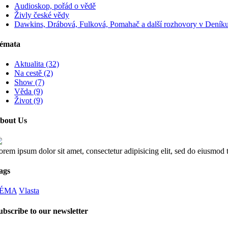
Audioskop, pořád o vědě
Živly české vědy
Dawkins, Drábová, Fulková, Pomahač a další rozhovory v Deníku 
émata
Aktualita (32)
Na cestě (2)
Show (7)
Věda (9)
Život (9)
bout Us
orem ipsum dolor sit amet, consectetur adipisicing elit, sed do eiusmod
ags
ÉMA
Vlasta
ubscribe to our newsletter