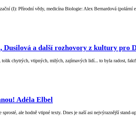
ní (I): Přírodní vědy, medicína Biologie: Alex Bernardová (polární e
, Dusilová a další rozhovory z kultury pro 
olik chytrých, vtipných, milých, zajímavých lidí... to byla radost, fakt! 
anou! Adéla Elbel
prosté, ale hodně vtipné texty. Dnes je naší asi nejvýraznější stand-up 