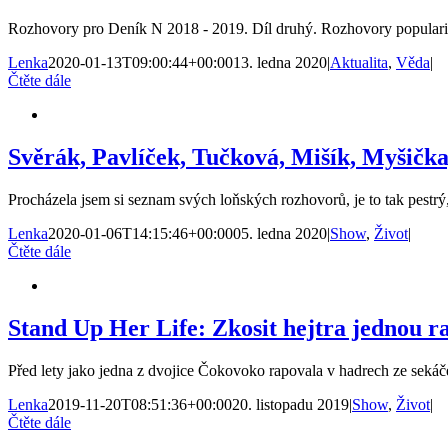
Rozhovory pro Deník N 2018 - 2019. Díl druhý. Rozhovory popularizač
Lenka
2020-01-13T09:00:44+00:00
13. ledna 2020
|
Aktualita
,
Věda
|
Čtěte dále
Svěrák, Pavlíček, Tučková, Mišík, Myšička
Procházela jsem si seznam svých loňských rozhovorů, je to tak pestrý, t
Lenka
2020-01-06T14:15:46+00:00
05. ledna 2020
|
Show
,
Život
|
Čtěte dále
Stand Up Her Life: Zkosit hejtra jednou r
Před lety jako jedna z dvojice Čokovoko rapovala v hadrech ze sekáče s
Lenka
2019-11-20T08:51:36+00:00
20. listopadu 2019
|
Show
,
Život
|
Čtěte dále