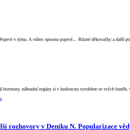
a. Poprvé v týmu. A vůbec spousta poprvé... Různé děkovačky a další pod
í hormony, náhradní orgány si v budoucnu vyrobíme ze svých buněk, ve 
a
|
ší rozhovory v Deníku N. Popularizace vědy