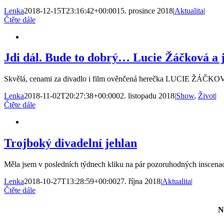
Lenka
2018-12-15T23:16:42+00:00
15. prosince 2018
|
Aktualita
|
Čtěte dále
Jdi dál. Bude to dobrý… Lucie Žáčková a j
Skvělá, cenami za divadlo i film ověnčená herečka LUCIE ŽÁČKOVÁ j
Lenka
2018-11-02T20:27:38+00:00
02. listopadu 2018
|
Show
,
Život
|
Čtěte dále
Trojboký divadelní jehlan
Měla jsem v posledních týdnech kliku na pár pozoruhodných inscenací. 
Lenka
2018-10-27T13:28:59+00:00
27. října 2018
|
Aktualita
|
Čtěte dále
N