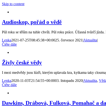
Skip to content
Audioskop, pořád o vědě
Půl roku se těším na tuhle chvíli. Půl roku práce. Úžasná tvůrčí jízd
Lenka
2021-07-25T08:45:38+00:00
25. července 2021
|
Aktualita
|
Čtěte dále
Živly české vědy
I mezi medvědy jsou lúzři, kterým uplavala kra, kytkama taky cloumaj
Lenka
2020-11-03T21:54:55+00:00
03. listopadu 2020
|
Aktualita
,
Věd
Čtěte dále
Dawkins, Drábová, Fulková, Pomahač a dal