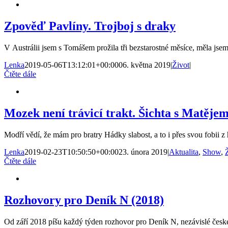
Zpověď Pavlíny. Trojboj s draky
V Austrálii jsem s Tomášem prožila tři bezstarostné měsíce, měla jsem
Lenka
2019-05-06T13:12:01+00:00
06. května 2019
|
Život
|
Čtěte dále
Mozek není trávicí trakt. Šichta s Matěj
Modří vědí, že mám pro bratry Hádky slabost, a to i přes svou fobii z
Lenka
2019-02-23T10:50:50+00:00
23. února 2019
|
Aktualita
,
Show
,
Čtěte dále
Rozhovory pro Deník N (2018)
Od září 2018 píšu každý týden rozhovor pro Deník N, nezávislé české