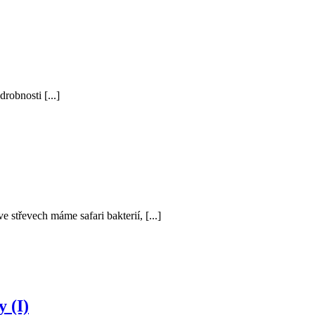
robnosti [...]
střevech máme safari bakterií, [...]
 (I)