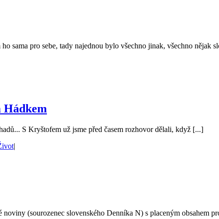
 ho sama pro sebe, tady najednou bylo všechno jinak, všechno nějak slož
em Hádkem
 hadů... S Kryštofem už jsme před časem rozhovor dělali, když [...]
Život
|
 noviny (sourozenec slovenského Denníka N) s placeným obsahem pro př