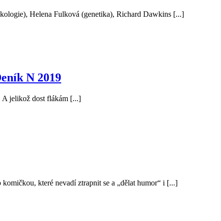
kologie), Helena Fulková (genetika), Richard Dawkins [...]
Deník N 2019
A jelikož dost flákám [...]
komičkou, které nevadí ztrapnit se a „dělat humor“ i [...]