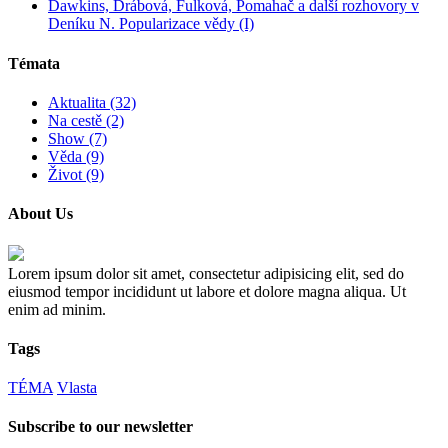
Dawkins, Drábová, Fulková, Pomahač a další rozhovory v
Deníku N. Popularizace vědy (I)
Témata
Aktualita (32)
Na cestě (2)
Show (7)
Věda (9)
Život (9)
About Us
Lorem ipsum dolor sit amet, consectetur adipisicing elit, sed do
eiusmod tempor incididunt ut labore et dolore magna aliqua. Ut
enim ad minim.
Tags
TÉMA
Vlasta
Subscribe to our newsletter