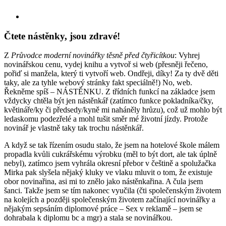
Skip
View
to
Larger
content
Image
Čtete nástěnky, jsou zdravé!
Z
Průvodce moderní novinářky těsně před čtyřicítkou
: Vyhrej
novinářskou cenu, vydej knihu a vytvoř si web (přesněji řečeno,
pořiď si manžela, který ti vytvoří web. Ondřeji, díky! Za ty dvě děti
taky, ale za tyhle webový stránky fakt speciálně!) No, web.
Řekněme spíš – NÁSTĚNKU. Z třídních funkcí na základce jsem
vždycky chtěla být jen nástěnkář (zatímco funkce pokladníka/čky,
květináře/ky či předsedy/kyně mi naháněly hrůzu), což už mohlo být
ledaskomu podezřelé a mohl tušit směr mé životní jízdy. Protože
novinář je vlastně taky tak trochu nástěnkář.
A když se tak řízením osudu stalo, že jsem na hotelové škole málem
propadla kvůli cukrářskému výrobku
(měl to být dort, ale tak úplně
nebyl), zatímco jsem vyhrála okresní přebor v češtině a spolužačka
Mirka pak slyšela nějaký kluky ve vlaku mluvit o tom, že existuje
obor novinařina, asi mi to znělo jako nástěnkařina. A čula jsem
šanci. Takže jsem se tím nakonec vyučila (čti společenským životem
na kolejích a později společenským životem začínající novinářky a
nějakým sepsáním diplomové práce – Sex v reklamě – jsem se
dohrabala k diplomu bc a mgr) a stala se novinářkou.