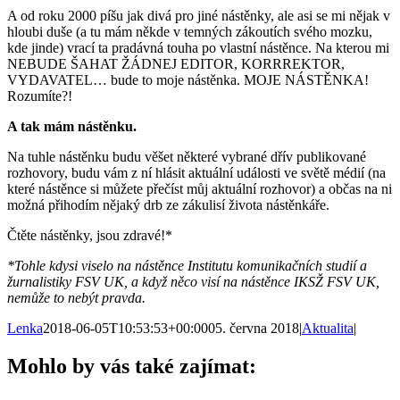
A od roku 2000 píšu jak divá pro jiné nástěnky, ale asi se mi nějak v
hloubi duše (a tu mám někde v temných zákoutích svého mozku,
kde jinde) vrací ta pradávná touha po vlastní nástěnce. Na kterou mi
NEBUDE ŠAHAT ŽÁDNEJ EDITOR, KORRREKTOR,
VYDAVATEL… bude to moje nástěnka. MOJE NÁSTĚNKA!
Rozumíte?!
A tak mám nástěnku.
Na tuhle nástěnku budu věšet některé vybrané dřív publikované
rozhovory, budu vám z ní hlásit aktuální události ve světě médií (na
které nástěnce si můžete přečíst můj aktuální rozhovor) a občas na ni
možná přihodím nějaký drb ze zákulisí života nástěnkáře.
Čtěte nástěnky, jsou zdravé!*
*Tohle kdysi viselo na nástěnce Institutu komunikačních studií a
žurnalistiky FSV UK, a když něco visí na nástěnce IKSŽ FSV UK,
nemůže to nebýt pravda.
Lenka
2018-06-05T10:53:53+00:00
05. června 2018
|
Aktualita
|
Mohlo by vás také zajímat: