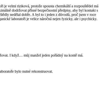
ři je velmi riziková, protože spousta chemikálií a rozpouštědel má
ximálně dodržovat přísné bezpečnostní předpisy, aby byl kontakt s
štědly nedělal dobře. A byl to i jeden z důvodů, proč jsem v roce
cké laboratoři je velice náročná nejen fyzicky, ale i psychicky.
držovat. I když… můj manžel jeden pořádný na kontě má.
laboratoře bylo nutné rekonstruovat.