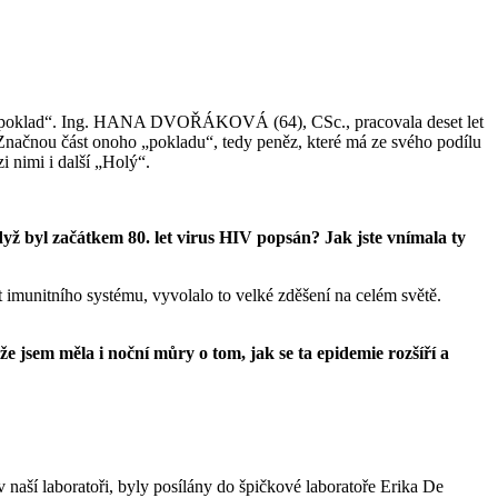
nec i „poklad“. Ing. HANA DVOŘÁKOVÁ (64), CSc., pracovala deset let
. Značnou část onoho „pokladu“, tedy peněz, které má ze svého podílu
 nimi i další „Holý“.
ž byl začátkem 80. let virus HIV popsán? Jak jste vnímala ty
imunitního systému, vyvolalo to velké zděšení na celém světě.
e jsem měla i noční můry o tom, jak se ta epidemie rozšíří a
 naší laboratoři, byly posílány do špičkové laboratoře Erika De