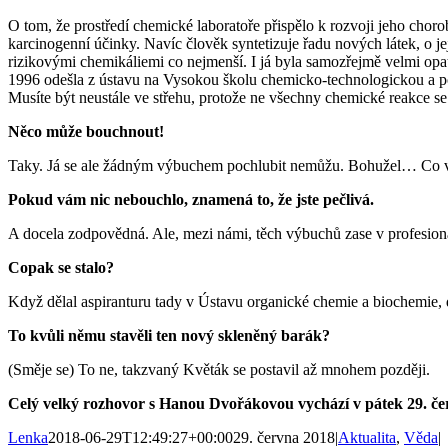
O tom, že prostředí chemické laboratoře přispělo k rozvoji jeho choro
karcinogenní účinky. Navíc člověk syntetizuje řadu nových látek, o j
rizikovými chemikáliemi co nejmenší. I já byla samozřejmě velmi opatr
1996 odešla z ústavu na Vysokou školu chemicko-technologickou a poně
Musíte být neustále ve střehu, protože ne všechny chemické reakce s
Něco může bouchnout!
Taky. Já se ale žádným výbuchem pochlubit nemůžu. Bohužel… Co vy
Pokud vám nic nebouchlo, znamená to, že jste pečlivá.
A docela zodpovědná. Ale, mezi námi, těch výbuchů zase v profesioná
Copak se stalo?
Když dělal aspiranturu tady v Ústavu organické chemie a biochemie, doš
To kvůli němu stavěli ten nový skleněný barák?
(Směje se) To ne, takzvaný Květák se postavil až mnohem později.
Celý velký rozhovor s Hanou Dvořákovou vychází v pátek 29. č
Lenka
2018-06-29T12:49:27+00:00
29. června 2018
|
Aktualita
,
Věda
|