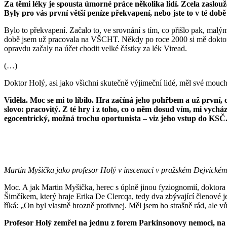
Za těmi léky je spousta úmorné práce několika lidí. Zcela zaslo
Byly pro vás první větší peníze překvapení, nebo jste to v té dob
Bylo to překvapení. Začalo to, ve srovnání s tím, co přišlo pak, malým
době jsem už pracovala na VŠCHT. Někdy po roce 2000 si mě doktor Ho
opravdu začaly na účet chodit velké částky za lék Viread.
(…)
Doktor Holý, asi jako všichni skutečně výjimeční lidé, měl své mouch
Viděla. Moc se mi to líbilo. Hra začíná jeho pohřbem a už první, 
slovo: pracovitý. Z té hry i z toho, co o něm dosud vím, mi vychá
egocentrický, možná trochu oportunista – viz jeho vstup do KSČ.
Martin Myšička jako profesor Holý v inscenaci v pražském Dejvickém
Moc. A jak Martin Myšička, herec s úplně jinou fyziognomií, doktora H
Šimčíkem, který hraje Erika De Clercqa, tedy dva zbývající členové je
říká: „On byl vlastně hrozně protivnej. Měl jsem ho strašně rád, ale v
Profesor Holý zemřel na jednu z forem Parkinsonovy nemoci, na k