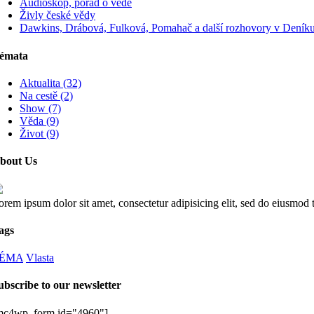
Audioskop, pořád o vědě
Živly české vědy
Dawkins, Drábová, Fulková, Pomahač a další rozhovory v Deníku 
émata
Aktualita (32)
Na cestě (2)
Show (7)
Věda (9)
Život (9)
bout Us
orem ipsum dolor sit amet, consectetur adipisicing elit, sed do eiusmod
ags
ÉMA
Vlasta
ubscribe to our newsletter
mc4wp_form id="4960"]