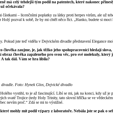
uženě má celý tehdejší tým podíl na patentech, které nakonec přine
ě už očekávala?
i částkami – licenčními poplatky za látky proti herpes virům, ale už teh
lý pozval k sobě, že by mi chtěl něco říct. „Hanko, budete si moct ko
y. Pokud jste teď viděla v Dejvickém divadle představení Elegance mole
co člověka zaujme, je, jak těžko jeho spolupracovníci hledají slova,
zí obraz člověka zapáleného pro svou věc, pro své molekuly, který 
 A tak dál. Vám se hra líbila?
 divadle. Foto: Hynek Glos, Dejvické divadlo
olého vystihl, to je až fascinující. Líbí se mi, jak na konci, kdy už je
jich svaté Trojice (tedy Holy Trinity, tato slovní hříčka se ve vědecké
ůbec nevím proč.“ Zdá se mi to výstižné.
teré mohly mít podíl výpary z laboratoře. Nebála jste se pak o se