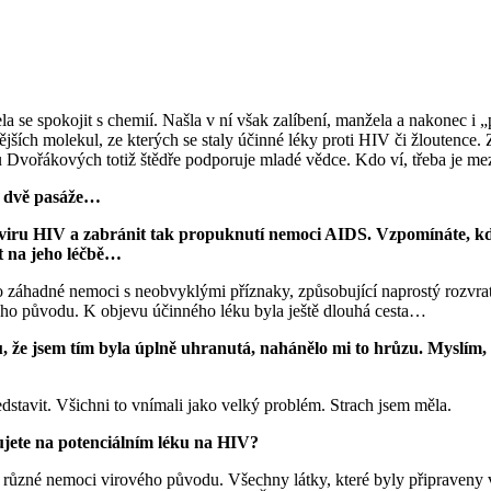
usela se spokojit s chemií. Našla v ní však zalíbení, manžela a nako
nějších molekul, ze kterých se staly účinné léky proti HIV či žloutence
 Dvořákových totiž štědře podporuje mladé vědce. Kdo ví, třeba je mezi
e dvě pasáže…
 viru HIV a zabránit tak propuknutí nemoci AIDS. Vzpomínáte, kdy
et na jeho léčbě…
 záhadné nemoci s neobvyklými příznaky, způsobující naprostý rozvrat 
vého původu. K objevu účinného léku byla ještě dlouhá cesta…
, že jsem tím byla úplně uhranutá, nahánělo mi to hrůzu. Myslím, ž
dstavit. Všichni to vnímali jako velký problém. Strach jsem měla.
cujete na potenciálním léku na HIV?
 různé nemoci virového původu. Všechny látky, které byly připraveny v