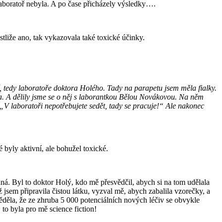
laboratoř nebyla. A po čase přicházely výsledky….
stliže ano, tak vykazovala také toxické účinky.
, tedy laboratoře doktora Holého. Tady na parapetu jsem měla fialky.
la. A dělily jsme se o něj s laborantkou Bělou Novákovou. Na něm
: „V laboratoři nepotřebujete sedět, tady se pracuje!“ Ale nakonec
byly aktivní, ale bohužel toxické.
dná. Byl to doktor Holý, kdo mě přesvědčil, abych si na tom udělala
ž jsem připravila čistou látku, vyzval mě, abych zabalila vzorečky, a
věděla, že ze zhruba 5 000 potenciálních nových léčiv se obvykle
 to byla pro mě science fiction!