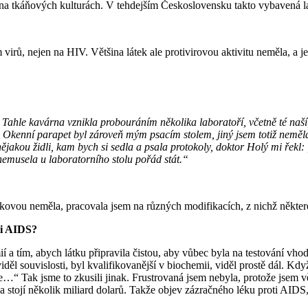
y na tkáňových kulturách. V tehdejším Československu takto vybavená 
irů, nejen na HIV. Většina látek ale protivirovou aktivitu neměla, a je
Tahle kavárna vznikla probouráním několika laboratoří, včetně té naší
u. Okenní parapet byl zároveň mým psacím stolem, jiný jsem totiž nemě
nějakou židli, kam bych si sedla a psala protokoly, doktor Holý mi řekl
nemusela u laboratorního stolu pořád stát.“
.
kovou neměla, pracovala jsem na různých modifikacích, z nichž některé 
oti AIDS?
í a tím, abych látku připravila čistou, aby vůbec byla na testování vho
děl souvislosti, byl kvalifikovanější v biochemii, viděl prostě dál. Kdy
le…“ Tak jsme to zkusili jinak. Frustrovaná jsem nebyla, protože jsem 
a stojí několik miliard dolarů. Takže objev zázračného léku proti AIDS,