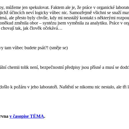
by, můžeme jen spekulovat. Faktem ale je, že práce v organické laborato
ejichž účincích neví logicky vůbec nic. Samozřejmě všichni se snaží ma
ná, ale přesto byly chvíle, kdy mi neustálý kontakt s některými rozpou
kud změnila obor – syntézu jsem vyměnila za analytiku. Práce v organi
e chovají tak, jak člověk očekává…
 tam vůbec budete psát?! (směje se)
lní chemii tolik není, bezpečnostní předpisy jsou přísné a musí se do
lo k požáru v jeho laboratoři. Naštěstí se nikomu nic nestalo, ale tři 
ervna
v časopise TÉMA
.