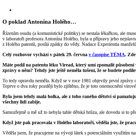
Skip
View
to
Larger
content
Image
O poklad Antonína Holého…
Řízením osudu (a komunistické politiky) se nestala lékařkou, ale m
v laboratoři profesora Antonína Holého, byla u přípravy jeho nejslav
z Holého patentů, posílá zpátky do vědy. Nadace Experientia manželů
Celý rozhovor vychází v pátek 29. června
v časopise TÉMA
. Zd
Máte podíl na patentu léku Viread, který umí zpomalit působení
zprávy o něm? Tehdy jste ještě neměla tušení, že se budete podíl
To tedy opravdu neměla. Když se v roce 1981 objevily první zprávy o
Teprve o dva roky později bylo zjištěno, že je toto onemocnění viro
Byla jsem tehdy malá holka, ale z toho raného dětství si pamatuju
všechny lidi zabije.
Samozřejmě u mě už to nebyla tahle dětská hrůza, ale dovedu si to pře
Když jste pak pracovala v Holého laboratoři, věděla jste, že pra
Věděla jsem, že pracujeme na vývoji látek s potenciálním využitím na