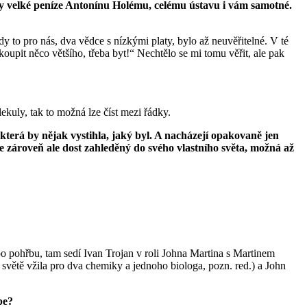
sly velké peníze Antonínu Holému, celému ústavu i vám samotné.
dy to pro nás, dva vědce s nízkými platy, bylo až neuvěřitelné. V té
upit něco většího, třeba byt!“ Nechtělo se mi tomu věřit, ale pak
kuly, tak to možná lze číst mezi řádky.
 která by nějak vystihla, jaký byl. A nacházejí opakovaně jen
je zároveň ale dost zahleděný do svého vlastního světa, možná až
 po pohřbu, tam sedí Ivan Trojan v roli Johna Martina s Martinem
m světě vžila pro dva chemiky a jednoho biologa, pozn. red.) a John
be?