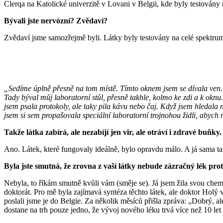
Clerqa na Katolické univerzitě v Lovani v Belgii, kde byly testován
Bývali jste nervózní? Zvědaví?
Zvědaví jsme samozřejmě byli. Látky byly testovány na celé spektrum v
„Sedíme úplně přesně na tom místě. Tímto oknem jsem se dívala ven. 
Tady býval můj laboratorní stůl, přesně takhle, kolmo ke zdi a k okn
jsem psala protokoly, ale taky pila kávu nebo čaj. Když jsem hledala 
jsem si sem propašovala speciální laboratorní trojnohou židli, abych 
Takže látka zabírá, ale nezabíjí jen vir, ale otráví i zdravé buňky
Ano. Látek, které fungovaly ideálně, bylo opravdu málo. A já sama ta
Byla jste smutná, že zrovna z vaší látky nebude zázračný lék pr
Nebyla, to říkám smutně kvůli vám (směje se). Já jsem žila svou chemi
doktorát. Pro mě byla zajímavá syntéza těchto látek, ale doktor Holý vi
poslali jsme je do Belgie. Za několik měsíců přišla zpráva: „Dobrý, a
dostane na trh pouze jedno, že vývoj nového léku trvá více než 10 let 