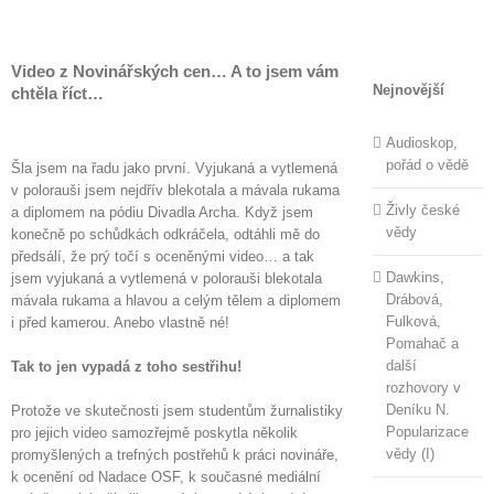
Skip
to
content
Video z Novinářských cen… A to jsem vám
Nejnovější
chtěla říct…
Audioskop,
pořád o vědě
Šla jsem na řadu jako první. Vyjukaná a vytlemená
v polorauši jsem nejdřív blekotala a mávala rukama
Živly české
a diplomem na pódiu Divadla Archa. Když jsem
vědy
konečně po schůdkách odkráčela, odtáhli mě do
předsálí, že prý točí s oceněnými video… a tak
Dawkins,
jsem vyjukaná a vytlemená v polorauši blekotala
Drábová,
mávala rukama a hlavou a celým tělem a diplomem
Fulková,
i před kamerou. Anebo vlastně né!
Pomahač a
další
Tak to jen vypadá z toho sestřihu!
rozhovory v
Deníku N.
Protože ve skutečnosti jsem studentům žurnalistiky
Popularizace
pro jejich video samozřejmě poskytla několik
vědy (I)
promyšlených a trefných postřehů k práci novináře,
k ocenění od Nadace OSF, k současné mediální