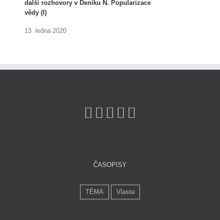
další rozhovory v Deníku N. Popularizace
vědy (I)
13. ledna 2020
ČASOPISY
TÉMA
Vlasta