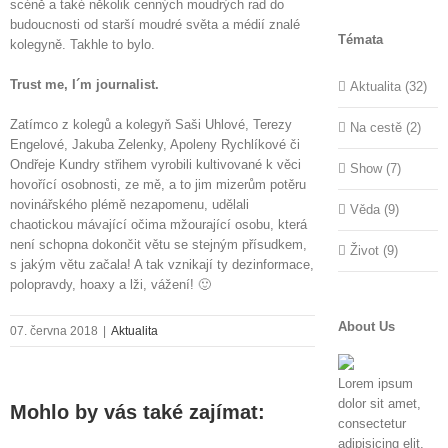
scéně a také několik cenných moudrých rad do
budoucnosti od starší moudré světa a médií znalé
Témata
kolegyně. Takhle to bylo.
Trust me, I´m journalist.
Aktualita (32)
Zatímco z kolegů a kolegyň Saši Uhlové, Terezy
Na cestě (2)
Engelové, Jakuba Zelenky, Apoleny Rychlíkové či
Ondřeje Kundry střihem vyrobili kultivované k věci
Show (7)
hovořící osobnosti, ze mě, a to jim mizerům potěru
novinářského plémě nezapomenu, udělali
Věda (9)
chaotickou mávající očima mžourající osobu, která
není schopna dokončit větu se stejným přísudkem,
Život (9)
s jakým větu začala! A tak vznikají ty dezinformace,
polopravdy, hoaxy a lži, vážení! 🙂
About Us
07. června 2018
|
Aktualita
Lorem ipsum
dolor sit amet,
Mohlo by vás také zajímat:
consectetur
adipisicing elit,