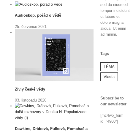
sed do eiusmod
tempor incididunt
Audioskop, pořád o vědě
ut labore et
dolore magna
25. července 2021
aliqua. Ut enim
ad minim.
Tags
TÉMA
Vlasta
Živly české vědy
Subscribe to
03. listopadu 2020
our newsletter
[mc4wp_form
id="4960"]
Dawkins, Drábová, Fulková, Pomahač a