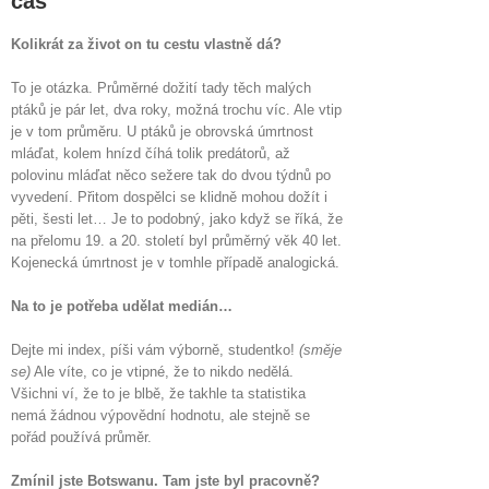
čas
Kolikrát za život on tu cestu vlastně dá?
To je otázka. Průměrné dožití tady těch malých
ptáků je pár let, dva roky, možná trochu víc. Ale vtip
je v tom průměru. U ptáků je obrovská úmrtnost
mláďat, kolem hnízd číhá tolik predátorů, až
polovinu mláďat něco sežere tak do dvou týdnů po
vyvedení. Přitom dospělci se klidně mohou dožít i
pěti, šesti let… Je to podobný, jako když se říká, že
na přelomu 19. a 20. století byl průměrný věk 40 let.
Kojenecká úmrtnost je v tomhle případě analogická.
Na to je potřeba udělat medián…
Dejte mi index, píši vám výborně, studentko!
(směje
se)
Ale víte, co je vtipné, že to nikdo nedělá.
Všichni ví, že to je blbě, že takhle ta statistika
nemá žádnou výpovědní hodnotu, ale stejně se
pořád používá průměr.
Zmínil jste Botswanu. Tam jste byl pracovně?