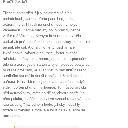
Proč? Jak to?
Třeba ti antarktičtí žijí v nejextrémnějších
podmínkách, jaké na Zemi jsou. Led, mráz,
extrémní vítr. Hnízdí na sněhu nebo na holých
kamenech. Vládne tam lítý boj o přežití, běžně
vidíte tučňáka s vytrženým kusem masa z těla,
potkal zřejmě tuleně nebo lachtana, který ho rafl, ale
tučňák jde dál. A chaluhy, ne ty rostliny, ale
živočichové, takoví drsní racci, žerou tučňáčí
mláďata, scény jak z hororu, slítají se i k porodům
tuleňů a žerou ještě za tepla jejich plodové obaly. Je
to drsné prostředí, je síla vidět to bez filtrů našeho
sterilního vyumělkovanýho světa. Úžasný jsou i
buřňáci. Ptáci, které pojmenovali námořníci, když
viděli, co ten pták umí v bouřce. To můžou být obří
pětimetrový vlny, máte co dělat, abyste nepřelítla
přes palubu, buřňák zakotví ve vzduchu nad váma a
kouká, „stojí“ na jednom bodě, jakoby neplatily
fyzikální zákony. Prodejte auto a barák a jeďte se
tam podívat.