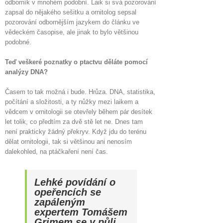
odborník v mnohém podobní. Laik si svá pozorování
zapsal do nějakého sešitku a ornitolog sepsal
pozorování odbornějším jazykem do článku ve
vědeckém časopise, ale jinak to bylo většinou
podobné.
Teď veškeré poznatky o ptactvu děláte pomocí
analýzy DNA?
Časem to tak možná i bude. Hrůza. DNA, statistika,
počítání a složitosti, a ty nůžky mezi laikem a
vědcem v ornitologii se otevřely během pár desítek
let tolik, co předtím za dvě stě let ne. Dnes tam
není prakticky žádný překryv. Když jdu do terénu
dělat ornitologii, tak si většinou ani nenosím
dalekohled, na ptáčkaření není čas.
Lehké povídání o
opeřencích se
zapáleným
expertem Tomášem
Grimem se v půli