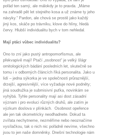
pořád ten samý, ale málokdy je to pravda. „Máme
na zahradě pět let stejného kosa a už známe ty jeho
návyky.“ Pardon, ale chová se prostě jako každý
jiný kos, skáče po trávníku, klove do hlíny, hledá
červy. Hlubší individualitu bych v tom nehledal.
Mají ptáci vůbec individualitu?
Ono to zní jako pustý antropomorfismus, ale
překvapivě mají! Ptačí „osobnost“ je velký šlágr
ornitologických bádání posledních let, skutečně se
tomu i v odborných článcích říká personalita. Jako u
lidí – jedna sýkorka je ve společnosti průraznější,
drzejší, agresivnější, více vyžaduje nové podněty;
jiná soudružka je submisivní puťka, novinkám se
vyhýbá. Tyhle personality mají asi dost zásadní
význam i pro evoluci různých druhů, ale zatím je
výzkum doslova v plínkách. Osobnost opeřence
ale jen tak okometricky neodhadnete. Dokud ta
zvířata nechytneme, nezměříme nebo neoznačíme
vysílačkou, tak o nich nic pořádně nevíme, všechno
jsou to jen naše domněnky. Dnešní technologie nám