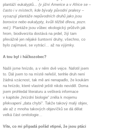
plantáží eukalyptů
… (v jižní Americe a v Africe se –
často i v místech, kde bývaly původní pralesy –
vysazují plantáže nepůvodních druhů jako jsou
borovice nebo eukalypty, kvůli těžbě dřeva, pozn.
red.).
Plantáže jsou vůbec ekologický průšvih jak
hrom, biodiverzita dostává na prdel, žijí tam
převážně jen nějaké šuntovní druhy, všechno, co
bylo zajímavé, se vytrácí… až na výjimky.
A tou byl i
háčkozobec
?
Našli jsme hnízdo, a v něm dvě vejce. Nafotil jsem
to. Dál jsem to na místě neřešil, tenhle druh není
žádná vzácnost, tak mě ani nenapadlo, že koukám
na hnízdo, které vlastně ještě nikdo neviděl. Doma
jsem prohledal literaturu a veškerá informace
v kapitole „hnízdní biologie“ zněla k mojemu
překvapení „data chybí“. Takže takový malý objev,
ale až z mnoha takových objevíčků se dá dělat
velká část ornitologie…
Víte, co mi připadá pořád vtipné, že jsou ptáci