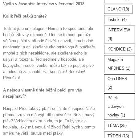
Vyšlo v časopise Interview v červenci 2018.
GLANC
(18)
Kolik řečí ptáků znáte?
Instinkt
(4)
Tolikrát jste ornitologem! Nemám to spočítané, ale
INTERVIEW
hodně. Stovky rozhodně. Ono se to hodí, protože
(9)
většinu ptáků v přírodě člověk neuvidí, jsou hodně
nenápadní a ani zkušené oko ornitologa či ptáčkaře
KONDICE
(2)
mnohé z nich nezahlédne, ale zkušené ucho je
uslyší a rozezná. Teď sedíme v hospodě, ale
Magazín
kdybychom seděli venku, můžu takhle popíjet pivo
MFDNES
(1)
a radostně zahlaholit: Ha, šoupálek! Brkoslav!
Pěvuška! …
Ona DNES
(2)
A nejsou vlastně tihle běžní ptáci pro vás
nezajímaví?
Pátek
Lidových
Naopak! Píšu takový ptačí seriál do časopisu Naše
příroda, zrovna má vyjít díl o pěvušce. Nezajímavý
noviny
(1)
pták? Vzhledem extra-nuda, to jo. To byste ale
TÉMA
(25)
koukala, jaký má sexuální život! Řekl bych v tomto
směru největší brutus mezi ptáky.
TÝDEN
(16)