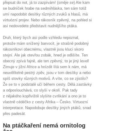
přepsat do not, já to zazpívám! (
směje se
) Ale kam
se budníček hrabe na sedmihláska, ten sám totiž
umí napodobit desítky různých zvuků a hlasů, má
virtuózní projev. Nebo rákosník zpěvný, na pohled si
asi nedovedete představit nudnějšího ptáka.
Druh, který bych asi podle vzhledu nepoznal,
protože mám snížený barvocit, je strašně podobný
rákosníkovi obecnému, vlastně jsou kluci skoro
stejní. Ale jak otevřou zobák, hned je odlišíte. Ten
obecný zpívá fajně, ale ten zpěvný, to je jiný level!
Zimuje v jižní Africe a hnízdit lítá sem k nám, má
neuvěřitelně pestrý zpěv, jsou v tom desítky a nebo
spíš stovky různých motivů. A víte, co se zjistilo?
Že se to v podstatě učí během cesty. Dělá zastávky
a odposlouchává, co slyší v okolí. Pak tady
z nějakého kopřiviště slyšíte cvrlikání a ono je to
vlastně cédéčko z cesty Afrika – Česko. Virtuozní
interpretace. Napodobuje desítky jiných ptáků, snad
přes padesát.
Na ptáčkaření nemá ornitolog