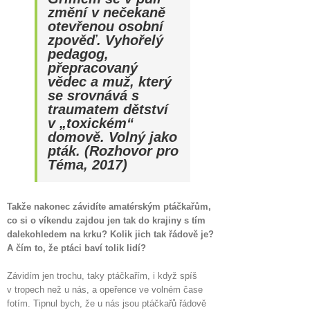
změní v nečekaně
otevřenou osobní
zpověď.
Vyhořelý
pedagog,
přepracovaný
vědec a muž, který
se srovnává s
traumatem dětství
v „toxickém“
domově. Volný jako
pták. (Rozhovor pro
Téma, 2017)
Takže nakonec závidíte amatérským ptáčkařům,
co si o víkendu zajdou jen tak do krajiny s tím
dalekohledem na krku? Kolik jich tak řádově je?
A čím to, že ptáci baví tolik lidí?
Závidím jen trochu, taky ptáčkařím, i když spíš
v tropech než u nás, a opeřence ve volném čase
fotím. Tipnul bych, že u nás jsou ptáčkařů řádově