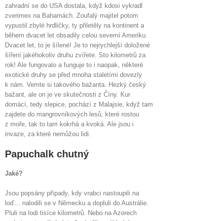
zahradní se do USA dostala, když kdosi vykradl
zverimex na Bahamách. Zoufalý majitel potom
vypustil zbylé hrdličky, ty přiletěly na kontinent a
během dvacet let obsadily celou severní Ameriku.
Dvacet let, to je šílené! Je to nejrychlejší doložené
šíření jakéhokoliv druhu zvířete. Sto kilometrů za
rok! Ale fungovalo a funguje to i naopak, některé
exotické druhy se před mnoha staletími dovezly
k nám. Vemte si takového bažanta. Hezký český
bažant, ale on je ve skutečnosti z Číny. Kur
domácí, tedy slepice, pochází z Malajsie, když tam
zajdete do mangrovníkových lesů, které rostou
z moře, tak to tam kokrhá a kvoká. Ale jsou i
invaze, za které nemůžou lidi.
Papuchalk chutný
Jaké?
Jsou popsány případy, kdy vrabci nastoupili na
loď… nalodili se v Německu a dopluli do Austrálie.
Pluli na lodi tisíce kilometrů. Nebo na Azorech