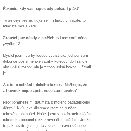
Řekněte, kdy vás naposledy pokadil pták?
To se děje běžně, když se jim hrabu v hnízdě, to
mláďata řádí a kadí.
Zkoušel jste někdy z ptačích exkrementů něco
„vyčíst“?
Myslel jsem, že by leccos vyčíst šlo, jednou jsem
dokonce poslal nějaké vzorky kolegovi do Francie,
aby udělal rozbor, ale je z toho úplné hovno… Ztratil
je.
Ale to je selhání lidského faktoru. Neříkejte, že
z hovínek nejde zjistit něco zajímavého?
Nepřipomínejte mi traumata z mojeho badatelského
dětství. Kvůli své diplomce jsem se o něco
takového pokoušel. Našel jsem v hovínkách mláďat
rákosníka obecného 58 mravenčích nožiček. Jenže
to pak nevíte, jestli je to z deseti mravenců nebo