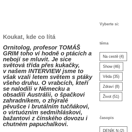
Skip
to
content
Vyberte si:
Koukat, kde co lítá
téma
Ornitolog, profesor TOMÁŠ
GRIM toho ví hodně o ptácích a
Na cestě
(4)
nebojí se mluvit. Je sice
světová třída přes kukačky,
Show
(46)
v našem INTERVIEW jsme to
však vzali letem světem s ptáky
Věda
(35)
všeho druhu. O vrabcích, kteří
Zdraví
(8)
se nalodili v Německu a
obsadili Austrálii, o špačkovi
Život
(51)
zahradníkem, o zhýralé
pěvušce i brutálním tučňákovi,
o virtuózním sedmihláskovi,
bažantovi z čínského dovozu i
časopis
chutném papuchalkovi.
DENÍK N
(2)