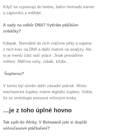
Když se vypravuju do terénu, balím hromadu kamer
a zápisníků a měřidel…
A sady na odběr DNA? Vytíráte ptáčkům
zobáčky?
Kdepak. Normálně do nich vrážíme jehly a sajeme
z nich krev na DNA a další matroš na analýzy. Ale
to je menší část naší práce. Jinak provádíme
měření. Měříme nohy, zobák, křídla…
Šuplerou?
V tomto byl učiněn další zásadní pokrok. Místo
mechanické šuplery máme digitální šupleru. Vidíte,
že se ornitologie posouvá mílovými kroky.
…je z toho úplné hovno
Tak zpět do Afriky. V Botswaně jste si dopřál
volnočasové ptáčkaření?