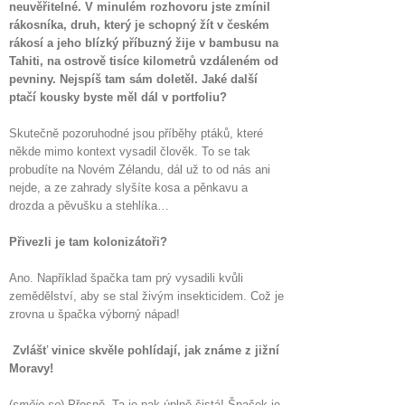
neuvěřitelné. V minulém rozhovoru jste zmínil
rákosníka, druh, který je schopný žít v českém
rákosí a jeho blízký příbuzný žije v bambusu na
Tahiti, na ostrově tisíce kilometrů vzdáleném od
pevniny. Nejspíš tam sám doletěl. Jaké další
ptačí kousky byste měl dál v portfoliu?
Skutečně pozoruhodné jsou příběhy ptáků, které
někde mimo kontext vysadil člověk. To se tak
probudíte na Novém Zélandu, dál už to od nás ani
nejde, a ze zahrady slyšíte kosa a pěnkavu a
drozda a pěvušku a stehlíka…
Přivezli je tam kolonizátoři?
Ano. Například špačka tam prý vysadili kvůli
zemědělství, aby se stal živým insekticidem. Což je
zrovna u špačka výborný nápad!
Zvlášť vinice skvěle pohlídají, jak známe z jižní
Moravy!
(
směje se
) Přesně. Ta je pak úplně čistá! Špaček je