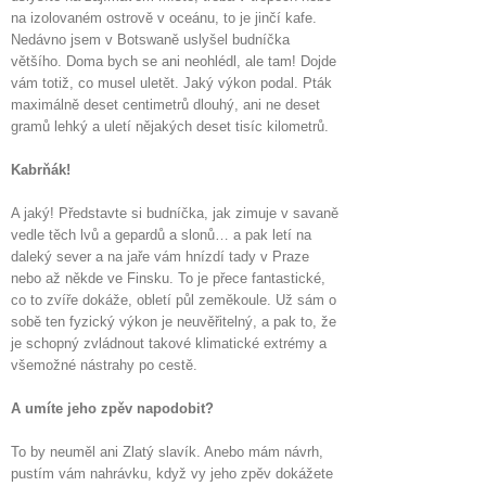
na izolovaném ostrově v oceánu, to je jinčí kafe.
Nedávno jsem v Botswaně uslyšel budníčka
většího. Doma bych se ani neohlédl, ale tam! Dojde
vám totiž, co musel uletět. Jaký výkon podal. Pták
maximálně deset centimetrů dlouhý, ani ne deset
gramů lehký a uletí nějakých deset tisíc kilometrů.
Kabrňák!
A jaký! Představte si budníčka, jak zimuje v savaně
vedle těch lvů a gepardů a slonů… a pak letí na
daleký sever a na jaře vám hnízdí tady v Praze
nebo až někde ve Finsku. To je přece fantastické,
co to zvíře dokáže, obletí půl zeměkoule. Už sám o
sobě ten fyzický výkon je neuvěřitelný, a pak to, že
je schopný zvládnout takové klimatické extrémy a
všemožné nástrahy po cestě.
A umíte jeho zpěv napodobit?
To by neuměl ani Zlatý slavík. Anebo mám návrh,
pustím vám nahrávku, když vy jeho zpěv dokážete