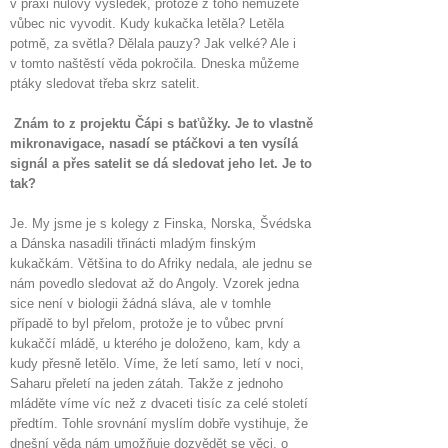
v praxi nulový výsledek, protože z toho nemůžete
vůbec nic vyvodit. Kudy kukačka letěla? Letěla
potmě, za světla? Dělala pauzy? Jak velké? Ale i
v tomto naštěstí věda pokročila. Dneska můžeme
ptáky sledovat třeba skrz satelit.
Znám to z projektu Čápi s baťůžky. Je to vlastně
mikronavigace, nasadí se ptáčkovi a ten vysílá
signál a přes satelit se dá sledovat jeho let. Je to
tak?
Je. My jsme je s kolegy z Finska, Norska, Švédska
a Dánska nasadili třinácti mladým finským
kukačkám. Většina to do Afriky nedala, ale jednu se
nám povedlo sledovat až do Angoly. Vzorek jedna
sice není v biologii žádná sláva, ale v tomhle
případě to byl přelom, protože je to vůbec první
kukaččí mládě, u kterého je doloženo, kam, kdy a
kudy přesně letělo. Víme, že letí samo, letí v noci,
Saharu přeletí na jeden zátah. Takže z jednoho
mláděte víme víc než z dvaceti tisíc za celé století
předtím. Tohle srovnání myslím dobře vystihuje, že
dnešní věda nám umožňuje dozvědět se věci, o