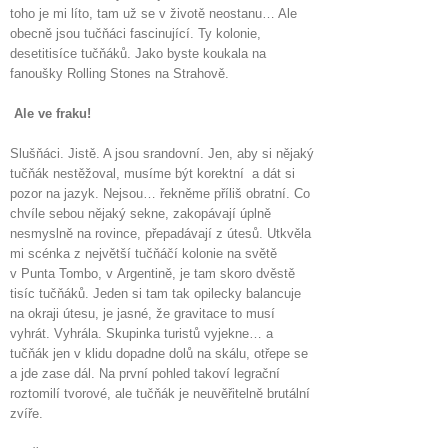
toho je mi líto, tam už se v životě neostanu… Ale
obecně jsou tučňáci fascinující. Ty kolonie,
desetitisíce tučňáků. Jako byste koukala na
fanoušky Rolling Stones na Strahově.
Ale ve fraku!
Slušňáci. Jistě. A jsou srandovní. Jen, aby si nějaký
tučňák nestěžoval, musíme být korektní a dát si
pozor na jazyk. Nejsou… řekněme příliš obratní. Co
chvíle sebou nějaký sekne, zakopávají úplně
nesmyslně na rovince, přepadávají z útesů. Utkvěla
mi scénka z největší tučňáčí kolonie na světě
v Punta Tombo, v Argentině, je tam skoro dvěstě
tisíc tučňáků. Jeden si tam tak opilecky balancuje
na okraji útesu, je jasné, že gravitace to musí
vyhrát. Vyhrála. Skupinka turistů vyjekne… a
tučňák jen v klidu dopadne dolů na skálu, otřepe se
a jde zase dál. Na první pohled takoví legrační
roztomilí tvorové, ale tučňák je neuvěřitelně brutální
zvíře.