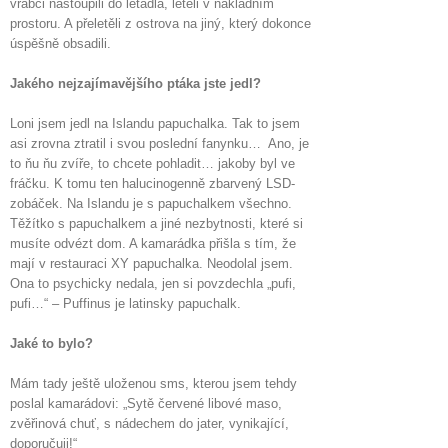
vrabci nastoupili do letadla, letěli v nákladním
prostoru. A přeletěli z ostrova na jiný, který dokonce
úspěšně obsadili.
Jakého nejzajímavějšího ptáka jste jedl?
Loni jsem jedl na Islandu papuchalka. Tak to jsem
asi zrovna ztratil i svou poslední fanynku… Ano, je
to ňu ňu zvíře, to chcete pohladit… jakoby byl ve
fráčku. K tomu ten halucinogenně zbarvený LSD-
zobáček. Na Islandu je s papuchalkem všechno.
Těžítko s papuchalkem a jiné nezbytnosti, které si
musíte odvézt dom. A kamarádka přišla s tím, že
mají v restauraci XY papuchalka. Neodolal jsem.
Ona to psychicky nedala, jen si povzdechla „pufi,
pufi…“ – Puffinus je latinsky papuchalk.
Jaké to bylo?
Mám tady ještě uloženou sms, kterou jsem tehdy
poslal kamarádovi: „Sytě červené libové maso,
zvěřinová chuť, s nádechem do jater, vynikající,
doporučuji!“