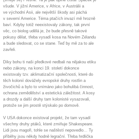
všude. V jižní Americe, v Africe, v Austrálii a
ve východní Asii, ale největší škody asi páchá
v severní Americe. Téma ptačích invazí mě hrozně
baví. Kdyby totiž neexistovaly zákony, tak první
věc, co biolog udělá je, že bude přesně takové
pokusy dělat, třeba vysadí kosa na Novém Zélandu
a bude sledovat, co se stane. Teď by mě za to ale
zavřeli.
Díky bohu ti naši předkové nedbali na nějakou etiku
nebo zákony, na konci 19. století dokonce
existovaly tzv. aklimatizační společnosti, které do
těch kolonií dovážely evropské druhy rostlin a
živočichů a bylo to vnímáno jako bohulibá činnost,
ochrana zemědělství a estetická záležitost. A kosy
a drozdy a další druhy tam kolonisté vysazovali,
protože se jim prostě stýskalo po domově.
V USA dokonce existoval projekt, že tam vysadí
všechny druhy ptáků, které zmiňuje Shakespeare.
Lidi jsou magoři, tohle se naštěstí nepovedlo… Ty
příběhy jsou někdy hodně legrační. Třeba hrdlička