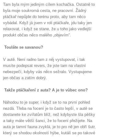
Tam byla mým jediným cílem kochačka. Ostatně to
byla moje soukromá cesta, ne pracovní. Žádný
ptáčkař nepůjde do terénu proto, aby tam něco
vybádal. Když já jsem v roli ptáčkaře, jdu taky jen
relaxovat, i když se stane, že u toho jako vedlejší
produkt občas něco malého „objevím“.
Touláte se savanou?
V autě. Není radno tam z něj vystupovat, i tak
musíte podepsat revers, že jste tam na vlastní
nebezpečí, kdyby vás něco sežralo. Vystupujeme
jen občas a zatím dobrý.
Takže ptáčkaření z auta? A je to vůbec ono?
Náhodou to je super, i když se to na první pohled
nezdá. Třeba na focení je to často lepší, v autě se
dostanete ke zvířatům blíž, než kdybyste šla pěšky
a taky máte větší šanci, že to focení přežijete. Na
auta je tamní fauna zvyklá, je to pro ně jen obří šutr,
který se shodou okolností hýbe, kutálí se po takové