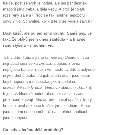
tisíce, postižených je hodně, ale jen pár desítek
magorů jako třeba já dělá vědu. A proč je to tak
rozšířený zájem? Proč se tak houfně nepozorují
savci? No. Schválně, kolik jste dnes viděla savců?
Dost kusů, ale od jednoho druhu. Samé psy. Je
fakt, že ptáků jsem dnes zahlédla – a hlavně
ráno slyšela – mnohem víc.
Tak vidíte. Totiž slyšíte (
směje se
) Opeřenci jsou
nejnápadnější velká zvířata, a pokud zrovna
nepůjdete kanálem, tak i ve městě uvidíte a uslyšíte
nejvíc druhů ptáků. Je jich všude dost, jsou pestří –
když nepočítám úhápéčka (
pozn. redakce
univerzální hnědý pták, Grimova oblíbená zkratka
),
ti jsou vzhledově nudní, ale mnozí z nich zase
překrásně zpívají. Mozart prý choval špačka, který
ho inspiroval dokonce k nějakým skladbám. Ptáci
jsou s lidmi odnepaměti, už na skalních malbách
jsou zachycení.
Co tedy v terénu dělá ornitolog?