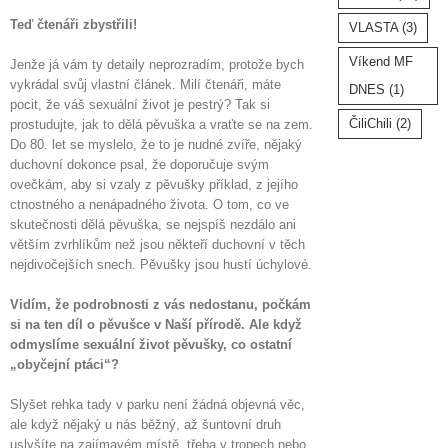
Teď čtenáři zbystřili!
VLASTA
(3)
Víkend MF
Jenže já vám ty detaily neprozradím, protože bych
vykrádal svůj vlastní článek. Milí čtenáři, máte
DNES
(1)
pocit, že váš sexuální život je pestrý? Tak si
ČiliChili
(2)
prostudujte, jak to dělá pěvuška a vraťte se na zem.
Do 80. let se myslelo, že to je nudné zvíře, nějaký
duchovní dokonce psal, že doporučuje svým
ovečkám, aby si vzaly z pěvušky příklad, z jejího
ctnostného a nenápadného života. O tom, co ve
skutečnosti dělá pěvuška, se nejspíš nezdálo ani
větším zvrhlíkům než jsou někteří duchovní v těch
nejdivočejších snech. Pěvušky jsou hustí úchylové.
Vidím, že podrobnosti z vás nedostanu, počkám
si na ten díl o pěvušce v Naší přírodě. Ale když
odmyslíme sexuální život pěvušky, co ostatní
„obyčejní ptáci“?
Slyšet rehka tady v parku není žádná objevná věc,
ale když nějaký u nás běžný, až šuntovní druh
uslyšíte na zajímavém místě, třeba v tropech nebo