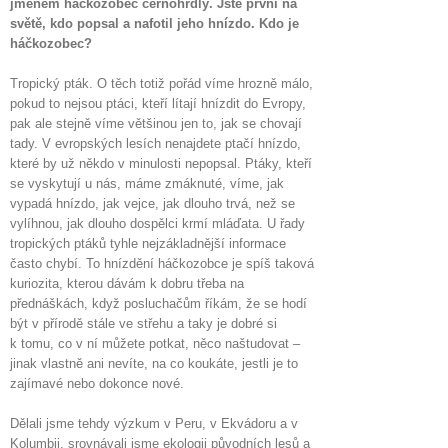
jménem
háčkozobec
černohrdlý. Jste první na
světě, kdo popsal a nafotil jeho hnízdo. Kdo je
háčkozobec
?
Tropický pták. O těch totiž pořád víme hrozně málo,
pokud to nejsou ptáci, kteří lítají hnízdit do Evropy,
pak ale stejně víme většinou jen to, jak se chovají
tady. V evropských lesích nenajdete ptačí hnízdo,
které by už někdo v minulosti nepopsal. Ptáky, kteří
se vyskytují u nás, máme zmáknuté, víme, jak
vypadá hnízdo, jak vejce, jak dlouho trvá, než se
vylíhnou, jak dlouho dospělci krmí mláďata. U řady
tropických ptáků tyhle nejzákladnější informace
často chybí. To hnízdění háčkozobce je spíš taková
kuriozita, kterou dávám k dobru třeba na
přednáškách, když posluchačům říkám, že se hodí
být v přírodě stále ve střehu a taky je dobré si
k tomu, co v ní můžete potkat, něco naštudovat –
jinak vlastně ani nevíte, na co koukáte, jestli je to
zajímavé nebo dokonce nové.
Dělali jsme tehdy výzkum v Peru, v Ekvádoru a v
Kolumbii, srovnávali jsme ekologii původních lesů a