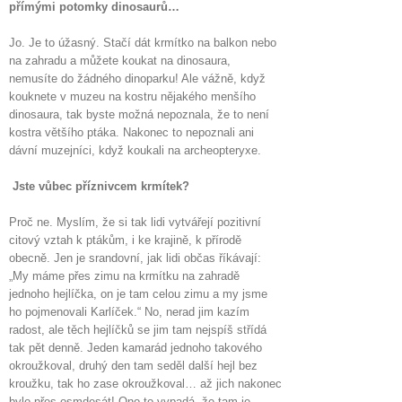
přímými potomky dinosaurů…
Jo. Je to úžasný. Stačí dát krmítko na balkon nebo
na zahradu a můžete koukat na dinosaura,
nemusíte do žádného dinoparku! Ale vážně, když
kouknete v muzeu na kostru nějakého menšího
dinosaura, tak byste možná nepoznala, že to není
kostra většího ptáka. Nakonec to nepoznali ani
dávní muzejníci, když koukali na archeopteryxe.
Jste vůbec příznivcem krmítek?
Proč ne. Myslím, že si tak lidi vytvářejí pozitivní
citový vztah k ptákům, i ke krajině, k přírodě
obecně. Jen je srandovní, jak lidi občas říkávají:
„My máme přes zimu na krmítku na zahradě
jednoho hejlíčka, on je tam celou zimu a my jsme
ho pojmenovali Karlíček.“ No, nerad jim kazím
radost, ale těch hejlíčků se jim tam nejspíš střídá
tak pět denně. Jeden kamarád jednoho takového
okroužkoval, druhý den tam seděl další hejl bez
kroužku, tak ho zase okroužkoval… až jich nakonec
bylo přes osmdesát! Ono to vypadá, že tam je