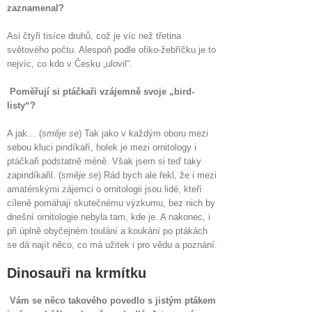
zaznamenal?
Asi čtyři tisíce druhů, což je víc než třetina
světového počtu. Alespoň podle ofiko-žebříčku je to
nejvíc, co kdo v Česku „ulovil“.
Poměřují si ptáčkaři vzájemně svoje „bird-
listy“?
A jak… (
směje se
) Tak jako v každým oboru mezi
sebou kluci pindíkaří, holek je mezi ornitology i
ptáčkaři podstatně méně. Však jsem si teď taky
zapindíkařil. (
směje se
) Rád bych ale řekl, že i mezi
amatérskými zájemci o ornitologii jsou lidé, kteří
cíleně pomáhají skutečnému výzkumu, bez nich by
dnešní ornitologie nebyla tam, kde je. A nakonec, i
při úplně obyčejném toulání a koukání po ptákách
se dá najít něco, co má užitek i pro vědu a poznání.
Dinosauři na krmítku
Vám se něco takového povedlo s jistým ptákem