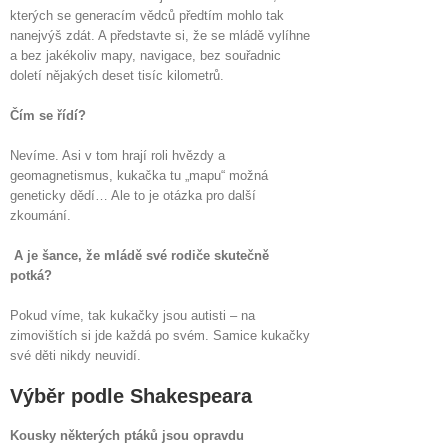
kterých se generacím vědců předtím mohlo tak
nanejvýš zdát. A představte si, že se mládě vylíhne
a bez jakékoliv mapy, navigace, bez souřadnic
doletí nějakých deset tisíc kilometrů.
Čím se řídí?
Nevíme. Asi v tom hrají roli hvězdy a
geomagnetismus, kukačka tu „mapu“ možná
geneticky dědí… Ale to je otázka pro další
zkoumání.
A je šance, že mládě své rodiče skutečně
potká?
Pokud víme, tak kukačky jsou autisti – na
zimovištích si jde každá po svém. Samice kukačky
své děti nikdy neuvidí.
Výběr podle Shakespeara
Kousky některých ptáků jsou opravdu