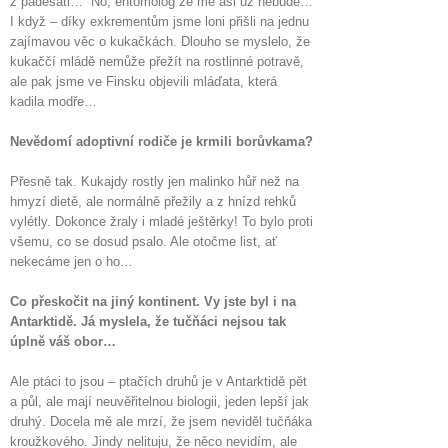
z padesáti… No, entomolog ze mě asi už nebude…
I když – díky exkrementům jsme loni přišli na jednu
zajímavou věc o kukačkách. Dlouho se myslelo, že
kukaččí mládě nemůže přežít na rostlinné potravě,
ale pak jsme ve Finsku objevili mláďata, která
kadila modře…
Nevědomí adoptivní rodiče je krmili borůvkama?
Přesně tak. Kukajdy rostly jen malinko hůř než na
hmyzí dietě, ale normálně přežily a z hnízd rehků
vylétly. Dokonce žraly i mladé ještěrky! To bylo proti
všemu, co se dosud psalo. Ale otočme list, ať
nekecáme jen o ho…
Co přeskočit na jiný kontinent. Vy jste byl i na
Antarktidě. Já myslela, že tučňáci nejsou tak
úplně váš obor…
Ale ptáci to jsou – ptačích druhů je v Antarktidě pět
a půl, ale mají neuvěřitelnou biologii, jeden lepší jak
druhý. Docela mě ale mrzí, že jsem neviděl tučňáka
kroužkového. Jindy nelituju, že něco nevidím, ale