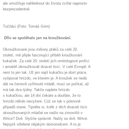
ale umožňuje nahlédnout do života zvířat naprosto
bezprecedentně.
Tučňáci (Foto: Tomáš Grim)
Dřív se spoléhalo jen na kroužkování.
Okroužkované jsou miliony ptáků za celé 20.
století, mě přijde fascinující příběh kroužkování
kukaček. Za celé 20. století jich ornitologové profíci
i amatéři okroužkovali dvacet tisíc. V celé Evropě. A
není to jen tak. Už jen najít kukačku je dost práce,
vytipovat hnízdo, ve kterém je. A kroužek se nedá
dát na čerstvě vylíhnuté mládě, musí se počkat, až
má tak dva týdny. Takže najdete hnízdo
s kukačkou, ale 14 dní čekáte a doufáte, že to
hnízdo někdo nevyžere. Což se tak v polovině
případů stane. Tipněte si, kolik z těch dvaceti tisíc
okroužkovaných mláďat se našlo na zimovišti v
Africe? Dvě. Slyšíte správně. Našly se dvě. Mrtvé.
Nejspíš střelené nějakým domorodcem. A to je