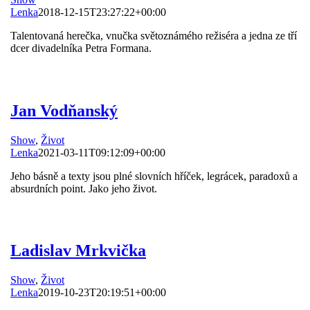
Lenka
2018-12-15T23:27:22+00:00
Talentovaná herečka, vnučka světoznámého režiséra a jedna ze tří
dcer divadelníka Petra Formana.
Jan Vodňanský
Show
,
Život
Lenka
2021-03-11T09:12:09+00:00
Jeho básně a texty jsou plné slovních hříček, legrácek, paradoxů a
absurdních point. Jako jeho život.
Ladislav Mrkvička
Show
,
Život
Lenka
2019-10-23T20:19:51+00:00