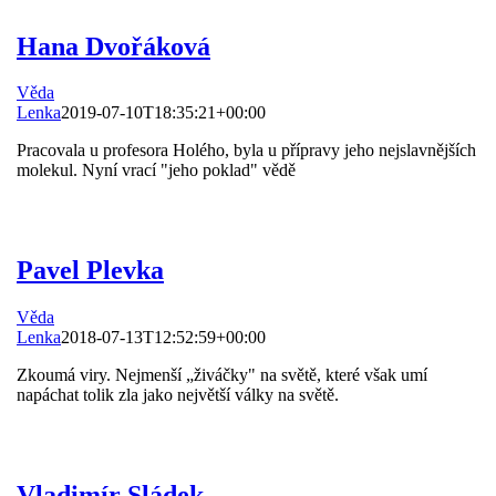
Hana Dvořáková
Věda
Lenka
2019-07-10T18:35:21+00:00
Pracovala u profesora Holého, byla u přípravy jeho nejslavnějších
molekul. Nyní vrací "jeho poklad" vědě
Pavel Plevka
Věda
Lenka
2018-07-13T12:52:59+00:00
Zkoumá viry. Nejmenší „živáčky" na světě, které však umí
napáchat tolik zla jako největší války na světě.
Vladimír Sládek