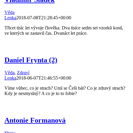
Věda
Lenka
2018-07-08T21:28:45+00:00
Třicet tisíc let vývoje člověka. Dva tisíce sedm set vzorků kostí,
ve kterých se zastavil čas. Dvanáct let práce.
Daniel Frynta (2)
Věda
,
Zdraví
Lenka
2018-06-07T21:46:55+00:00
Víme vůbec, co je strach? Umí se Češi bát? Co je zdravý strach?
Kdy je nesmyslný? A co je to to fobie?
Antonie Formanová
Show