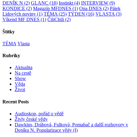
DENÍK N
(2)
GLANC
(18)
Instinkt
(4)
INTERVIEW
(9)
KONDICE
(2)
Magazín MFDNES
(1)
Ona DNES
(2)
Pátek
Lidových noviny
(1)
TÉMA
(25)
TÝDEN
(16)
VLASTA
(3)
Víkend MF DNES
(1)
ČiliChili
(2)
Štítky
TÉMA
Vlasta
Rubriky
Aktualita
Na cestě
Show
Věda
Život
Recent Posts
Audioskop, pořád o vědě
Živly české vědy
Dawkins, Drábová, Fulková, Pomahač a další rozhovory v
Deníku N. Popularizace vědy (I)