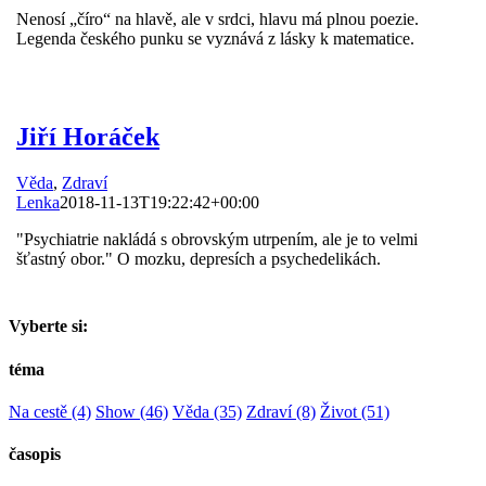
Nenosí „číro“ na hlavě, ale v srdci, hlavu má plnou poezie.
Legenda českého punku se vyznává z lásky k matematice.
Jiří Horáček
Věda
,
Zdraví
Lenka
2018-11-13T19:22:42+00:00
"Psychiatrie nakládá s obrovským utrpením, ale je to velmi
šťastný obor." O mozku, depresích a psychedelikách.
Vyberte si:
téma
Na cestě
(4)
Show
(46)
Věda
(35)
Zdraví
(8)
Život
(51)
časopis