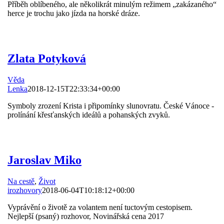
Příběh oblíbeného, ale několikrát minulým režimem „zakázaného“
herce je trochu jako jízda na horské dráze.
Zlata Potyková
Věda
Lenka
2018-12-15T22:33:34+00:00
Symboly zrození Krista i připomínky slunovratu. České Vánoce -
prolínání křesťanských ideálů a pohanských zvyků.
Jaroslav Miko
Na cestě
,
Život
irozhovory
2018-06-04T10:18:12+00:00
Vyprávění o životě za volantem není tuctovým cestopisem.
Nejlepší (psaný) rozhovor, Novinářská cena 2017