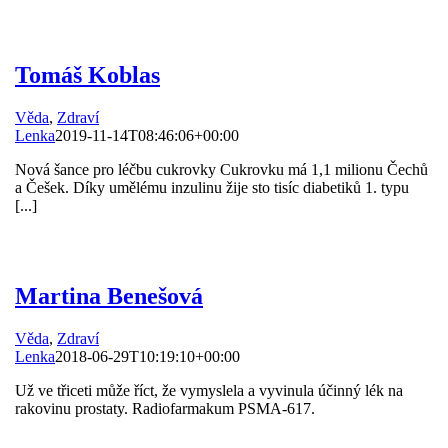
Tomáš Koblas
Věda
,
Zdraví
Lenka
2019-11-14T08:46:06+00:00
Nová šance pro léčbu cukrovky Cukrovku má 1,1 milionu Čechů
a Češek. Díky umělému inzulinu žije sto tisíc diabetiků 1. typu
[...]
Martina Benešová
Věda
,
Zdraví
Lenka
2018-06-29T10:19:10+00:00
Už ve třiceti může říct, že vymyslela a vyvinula účinný lék na
rakovinu prostaty. Radiofarmakum PSMA-617.