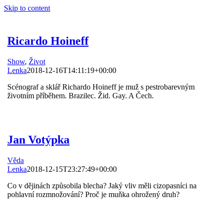
Skip to content
Ricardo Hoineff
Show
,
Život
Lenka
2018-12-16T14:11:19+00:00
Scénograf a sklář Richardo Hoineff je muž s pestrobarevným
životním příběhem. Brazilec. Žid. Gay. A Čech.
Jan Votýpka
Věda
Lenka
2018-12-15T23:27:49+00:00
Co v dějinách způsobila blecha? Jaký vliv měli cizopasníci na
pohlavní rozmnožování? Proč je muňka ohrožený druh?