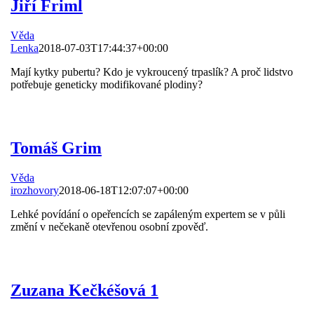
Jiří Friml
Věda
Lenka
2018-07-03T17:44:37+00:00
Mají kytky pubertu? Kdo je vykroucený trpaslík? A proč lidstvo
potřebuje geneticky modifikované plodiny?
Tomáš Grim
Věda
irozhovory
2018-06-18T12:07:07+00:00
Lehké povídání o opeřencích se zapáleným expertem se v půli
změní v nečekaně otevřenou osobní zpověď.
Zuzana Kečkéšová 1