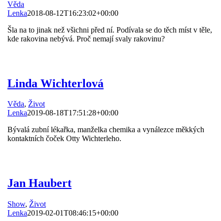
Věda
Lenka
2018-08-12T16:23:02+00:00
Šla na to jinak než všichni před ní. Podívala se do těch míst v těle,
kde rakovina nebývá. Proč nemají svaly rakovinu?
Linda Wichterlová
Věda
,
Život
Lenka
2019-08-18T17:51:28+00:00
Bývalá zubní lékařka, manželka chemika a vynálezce měkkých
kontaktních čoček Otty Wichterleho.
Jan Haubert
Show
,
Život
Lenka
2019-02-01T08:46:15+00:00