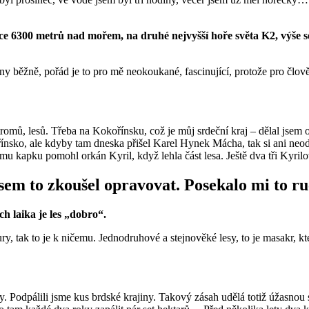
ýšce 6300 metrů nad mořem, na druhé nejvyšší hoře světa K2, výše 
y běžně, pořád je to pro mě neokoukané, fascinující, protože pro člověk
mů, lesů. Třeba na Kokořínsku, což je můj srdeční kraj – dělal jsem od
nsko, ale kdyby tam dneska přišel Karel Hynek Mácha, tak si ani neodpl
u kapku pomohl orkán Kyril, když lehla část lesa. Ještě dva tři Kyril
sem to zkoušel opravovat. Posekalo mi to ruc
ch laika je les „dobro“.
ry, tak to je k ničemu. Jednodruhové a stejnověké lesy, to je masakr, k
dy. Podpálili jsme kus brdské krajiny. Takový zásah udělá totiž úžasnou 