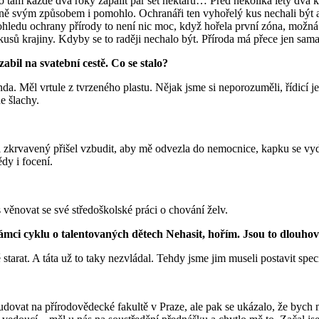
to tam každé dva roky zapálit pár set hektarů… Před několika lety dva k
astně svým způsobem i pomohlo. Ochranáři ten vyhořelý kus nechali být 
ledu ochrany přírody to není nic moc, když hořela první zóna, možná to 
usů krajiny. Kdyby se to raději nechalo být. Příroda má přece jen sama s
bil na svatební cestě. Co se stalo?
nda. Měl vrtule z tvrzeného plastu. Nějak jsme si neporozuměli, řídicí
e šlachy.
ji zkrvavený přišel vzbudit, aby mě odvezla do nemocnice, kapku se vyděs
dy i focení.
věnovat se své středoškolské práci o chování želv.
mci cyklu o talentovaných dětech Nehasit, hořím. Jsou to dlouhově
tarat. A táta už to taky nezvládal. Tehdy jsme jim museli postavit speci
 studovat na přírodovědecké fakultě v Praze, ale pak se ukázalo, že byc