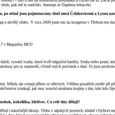
vedoucí – měl u nás na soustředění přednášku a chytlo mě to. Začal js
ý druh, pak mě to nadchlo. Jmenuje se Daphnia hrbaceki.
ka, po němž jsou pojmenovány tůně mezi Čelákovicemi a Lysou n
lap a skvělý vědec. V roce 2009 jsme mu na kongresu v Třeboni ten dr
 2017 v Magazínu MFD
olí, vysoké svahy, které tvoří migrační bariéry. Srnka nebo prase, kter
autobusy pro ty nejmenší, včetně mých potvůrek z tůní. To jsou profesioná
srsti. Někdy ale cestují přímo ve střevech. Většina pasažérů zemře při
olečenstva vznikají, jak moc souvisí struktura krajiny s tím, kde kdo 
skok, kokolitka, blešivec. Co celé dny dělají?
dělají i náročnější úkony. Třeba v alpských jezerech, klidně i čtyřicet m