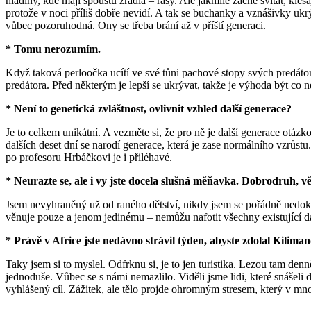
hladiny, kde mají spoustu žrádla – řasy. Ale jakmile začne svítat, kl
protože v noci příliš dobře nevidí. A tak se buchanky a vznášivky u
vůbec pozoruhodná. Ony se třeba brání až v příští generaci.
* Tomu nerozumím.
Když taková perloočka ucítí ve své tůni pachové stopy svých predátor
predátora. Před některým je lepší se ukrývat, takže je výhoda být co 
* Není to genetická zvláštnost, ovlivnit vzhled další generace?
Je to celkem unikátní. A vezměte si, že pro ně je další generace otáz
dalších deset dní se narodí generace, která je zase normálního vzrůstu
po profesoru Hrbáčkovi je i přiléhavé.
* Neurazte se, ale i vy jste docela slušná měňavka. Dobrodruh, v
Jsem nevyhraněný už od raného dětství, nikdy jsem se pořádně nedoká
věnuje pouze a jenom jedinému – nemůžu nafotit všechny existující da
* Právě v Africe jste nedávno strávil týden, abyste zdolal Kilim
Taky jsem si to myslel. Odfrknu si, je to jen turistika. Lezou tam denn
jednoduše. Vůbec se s námi nemazlilo. Viděli jsme lidi, které snášeli 
vyhlášený cíl. Zážitek, ale tělo projde ohromným stresem, který v mno