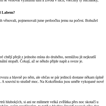
em se věnovat výzkumu tůní a života v nich, všechny ty buchanky,
ad Labem?
uh věnovali, pojmenovali jsme perloočku jemu na počest. Bohužel
é chtějí přejít z jednoho místa do druhého, nemůžou jít nejkratší
lní stopaři. Čekají, až se někdo přijde napít a sveze je.
 převozu a hlavně po něm, ale občas se pár jedinců dostane někam úplně
žije. A souvisí to strašně moc. Na Kokořínsku jsou uměle vykopané nové
etrů hlubokých, si ani ne milimetr velká zvířátka přes noc skotačí u