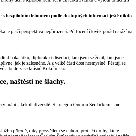
se s bezpilotním letounem podle dostupných informací ještě nikdo
a je ptačí perspektiva nepřirozená. Při focení člověk pořád naráží na
tud bakalářku, diplomku i disertaci, tam jsem se ženil, tam jsme
ivne, jak je zalesněné. A z velké části dost nesmyslně. Pěstují se
ové a bude zase krásné Kokořínsko.
e, naštěstí ne šlachy.
terý brání jakékoli diverzitě. S kolegou Ondrou Sedláčkem jsme
službu přírodě, díky prosvětlení se nahoru protlačí druhy, které