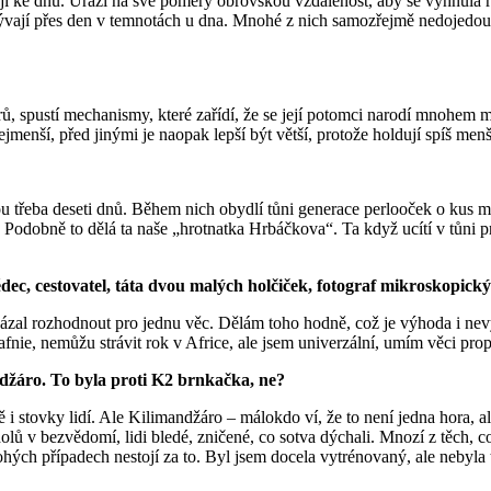
esají ke dnu. Urazí na své poměry obrovskou vzdálenost, aby se vyhnula
krývají přes den v temnotách u dna. Mnohé z nich samozřejmě nedojedou
ů, spustí mechanismy, které zařídí, že se její potomci narodí mnohem me
nejmenší, před jinými je naopak lepší být větší, protože holdují spíš me
kou třeba deseti dnů. Během nich obydlí tůni generace perlooček o kus 
. Podobně to dělá ta naše „hrotnatka Hrbáčkova“. Ta když ucítí v tůni pr
ědec, cestovatel, táta dvou malých holčiček, fotograf mikroskopick
zal rozhodnout pro jednu věc. Dělám toho hodně, což je výhoda i nevý
fnie, nemůžu strávit rok v Africe, ale jsem univerzální, umím věci pro
andžáro. To byla proti K2 brnkačka, ne?
ě i stovky lidí. Ale Kilimandžáro – málokdo ví, že to není jedna hora, al
dolů v bezvědomí, lidi bledé, zničené, co sotva dýchali. Mnozí z těch, c
hých případech nestojí za to. Byl jsem docela vytrénovaný, ale nebyla 