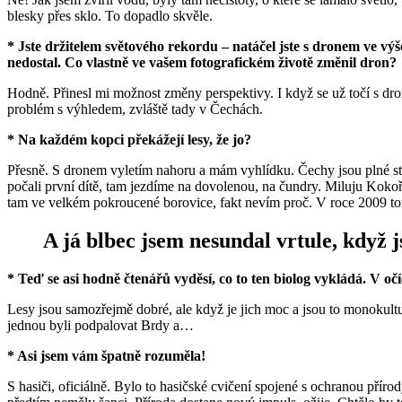
blesky přes sklo. To dopadlo skvěle.
* Jste držitelem světového rekordu – natáčel jste s dronem ve v
nedostal. Co vlastně ve vašem fotografickém životě změnil dron?
Hodně. Přinesl mi možnost změny perspektivy. I když se už točí s dron
problém s výhledem, zvláště tady v Čechách.
* Na každém kopci překážejí lesy, že jo?
Přesně. S dronem vyletím nahoru a mám vyhlídku. Čechy jsou plné stro
počali první dítě, tam jezdíme na dovolenou, na čundry. Miluju Kokoří
tam ve velkém pokroucené borovice, fakt nevím proč. V roce 2009 tom
A já blbec jsem nesundal vrtule, když j
* Teď se asi hodně čtenářů vyděsí, co to ten biolog vykládá. V očí
Lesy jsou samozřejmě dobré, ale když je jich moc a jsou to monokultu
jednou byli podpalovat Brdy a…
* Asi jsem vám špatně rozuměla!
S hasiči, oficiálně. Bylo to hasičské cvičení spojené s ochranou příro