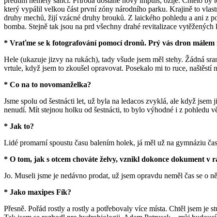
předtím neměly šanci. Příroda dostane nový impuls, ožije. Chtělo by 
který vypálil velkou část první zóny národního parku. Krajině to vl
druhy mechů, žijí vzácné druhy brouků. Z laického pohledu a ani z poh
bomba. Stejně tak jsou na prd všechny drahé revitalizace vytěžených k
* Vraťme se k fotografování pomocí dronů. Prý vás dron málem za
Hele (ukazuje jizvy na rukách), tady všude jsem měl stehy. Žádná sra
vrtule, když jsem to zkoušel opravovat. Posekalo mi to ruce, naštěstí n
* Co na to novomanželka?
Jsme spolu od šestnácti let, už byla na ledacos zvyklá, ale když jsem 
nenudí. Mít stejnou holku od šestnácti, to bylo výhodné i z pohledu vě
* Jak to?
Lidé promarní spoustu času balením holek, já měl už na gymnáziu čas 
* O tom, jak s otcem chováte želvy, vznikl dokonce dokument v rá
Jo. Museli jsme je nedávno prodat, už jsem opravdu neměl čas se o ně s
* Jako maxipes Fík?
Přesně. Pořád rostly a rostly a potřebovaly více místa. Chtěl jsem je