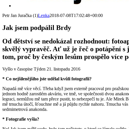
Petr Jan Juračka (1)
Lenka
2018-07-08T17:02:48+00:00
Jak jsem podpálil Brdy
Od dětství se nedokázal rozhodnout: fot
skvělý vypravěč. Ať už je řeč o potápění 
tom, proč by českým lesům prospělo více p
Vyšlo v časopise Týden 21. listopadu 2016
* Co nejšílenějšího jste udělal kvůli fotografii?
Napadá mě více věcí. Třeba když jsem externě pracoval pro pražskou z
jednom hodně zarostlém akváriu, ve tmě, ve společnosti dvou anakond. 
legraci, nemůžou mě tam přece pustit, to nebezpečí tu je. Ale Mirek
mě trnucha útočí, šťouchne mě a já půjdu rychle nahoru. Trnucha vás
sedmimetrová anakonda.
* Fotografie vyšla?
Ne! Jak jsem zvířil vodu, byly tam nečistoty, o které se lámalo světl