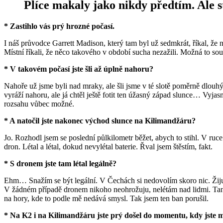
Plíce makaly jako nikdy předtím. Ale st
* Zastihlo vás prý hrozné počasí.
I náš průvodce Garrett Madison, který tam byl už sedmkrát, říkal, že
Místní říkali, že něco takového v období sucha nezažili. Možná to so
* V takovém počasí jste šli až úplně nahoru?
Nahoře už jsme byli nad mraky, ale šli jsme v té slotě poměrně dlouh
vyráží nahoru, ale já chtěl ještě fotit ten úžasný západ slunce… Vyja
rozsahu vůbec možné.
* A natočil jste nakonec východ slunce na Kilimandžáru?
Jo. Rozhodl jsem se poslední půlkilometr běžet, abych to stihl. V ruce
dron. Létal a létal, dokud nevylétal baterie. Řval jsem štěstím, fakt.
* S dronem jste tam létal legálně?
Ehm… Snažím se být legální. V Čechách si nedovolím skoro nic. Žiju t
V žádném případě dronem nikoho neohrožuju, nelétám nad lidmi. Tanzani
na hory, kde to podle mě nedává smysl. Tak jsem ten ban porušil.
* Na K2 i na Kilimandžáru jste prý došel do momentu, kdy jste mu