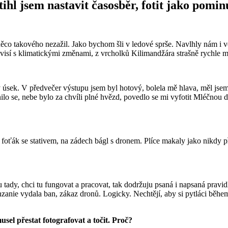
ihl jsem nastavit časosběr, fotit jako pomin
 něco takového nezažil. Jako bychom šli v ledové sprše. Navlhly nám i 
uvisí s klimatickými změnami, z vrcholků Kilimandžára strašně rychle 
ý úsek. V předvečer výstupu jsem byl hotový, bolela mě hlava, měl jsem
snilo se, nebe bylo za chvíli plné hvězd, povedlo se mi vyfotit Mléčnou
 foťák se stativem, na zádech bágl s dronem. Plíce makaly jako nikdy pře
ady, chci tu fungovat a pracovat, tak dodržuju psaná i napsaná pravidla
e vydala ban, zákaz dronů. Logicky. Nechtějí, aby si pytláci během dva
sel přestat fotografovat a točit. Proč?