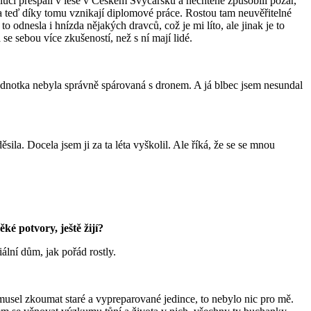
luci přespali v lese v Českém Švýcarsku a nechtěně způsobili požár,
a teď díky tomu vznikají diplomové práce. Rostou tam neuvěřitelné
odnesla i hnízda nějakých dravců, což je mi líto, ale jinak je to
e sebou více zkušeností, než s ní mají lidé.
 jednotka nebyla správně spárovaná s dronem. A já blbec jsem nesundal
ila. Docela jsem ji za ta léta vyškolil. Ale říká, že se se mnou
ké potvory, ještě žijí?
ální dům, jak pořád rostly.
h musel zkoumat staré a vypreparované jedince, to nebylo nic pro mě.