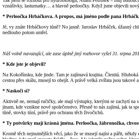
Tak jsem se rozhodl pro hydrobiologii, Adam Petrusek – můj budoucí 
vznášivky, lasturnatky… a hlavně perloočky. Když jsme objevili nov
* Perloočka Hrbáčkova. A propos, má jméno podle pana Hrbáč
Jé, vy znáte Hrbáčkovy tůně? No jasně. Jaroslav Hrbáček, úžasný ch
nedlouho potom umřel.
Náš volně navazující, ale zase úplně jiný rozhovor vyšel 31. srpna
* Kde jste je objevil?
Na Kokořínsku, kde jinde. Tam je zajímavá krajina. Členitá. Hluboká úd
cestou přes skálu, musejí to obejít. A právě velká zvířata jsou takové 
* Naskočí si?
Aktivně ne, nemají ručičky, ale mají výstupky, kterými se zachytí na 
jinam, kde vznikne nové společenstvo. Přesně to nás zajímá, jak ta sp
tůně, stovky tůní, právě pro ochranu těch živočichů.
* Ty potvůrky mají krásná jména. Perloočka, žábronožka, chvosto
Kromě těch nejnutnějších věcí, jako že se musejí najíst a pářit, někdy 