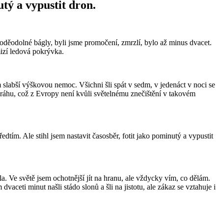
utý a vypustit dron.
voděodolné bágly, byli jsme promočení, zmrzlí, bylo až minus dvacet.
mizí ledová pokrývka.
 slabší výškovou nemoc. Všichni šli spát v sedm, v jedenáct v noci se
 dráhu, což z Evropy není kvůli světelnému znečištění v takovém
dtím. Ale stihl jsem nastavit časosběr, fotit jako pominutý a vypustit
. Ve světě jsem ochotnější jít na hranu, ale vždycky vím, co dělám.
ceti minut našli stádo slonů a šli na jistotu, ale zákaz se vztahuje i