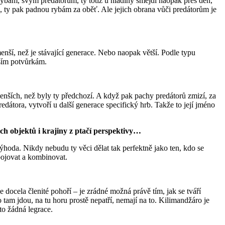
 rybám, svým predátorům, ty totiž u hladiny šmejdí naopak přes den,
, ty pak padnou rybám za oběť. Ale jejich obrana vůči predátorům je
nší, než je stávající generace. Nebo naopak větší. Podle typu
nším potvůrkám.
menších, než byly ty předchozí. A když pak pachy predátorů zmizí, za
edátora, vytvoří u další generace specifický hrb. Takže to její jméno
ých objektů i krajiny z ptačí perspektivy…
hoda. Nikdy nebudu ty věci dělat tak perfektně jako ten, kdo se
pojovat a kombinovat.
e docela členité pohoří – je zrádné možná právě tím, jak se tváří
o tam jdou, na tu horu prostě nepatří, nemají na to. Kilimandžáro je
to žádná legrace.