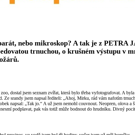
oaparát, nebo mikroskop? A tak je z PETRA
s jedovatou trnuchou, o krušném výstupu v 
ožárů.
oo, dostal jsem seznam zvířat, která bylo třeba vyfotografovat. A byla 
Ze srandy jsem napsal řediteli: „Ahoj, Mirku, rád vám nafotím trnuchu,
 Bobek napsal: „Tak jo.“ A už jsem nemohl couvnout. Neopren, olova a š
 nesmí podplavat, pak vás totiž může bodnout do hrudníku. Divný poci
o, byl prosinec, ve vodě jsem byl tři hodiny, večer jsem už měl horečky