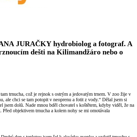
 JANA JURAČKY hydrobiolog a fotograf. A
mrznoucím dešti na Kilimandžáro nebo o
tam trnucha, což je rejnok s ostrým a jedovatým trnem. V zoo žije v
 ale chci se tam potopit v neoprenu a fotit z vody.“ Dělal jsem si
el jsem dolů. Nade mnou bděl chovatel s koštětem, kdyby viděl, že na
t. Před objektivem trnucha a kolem nohy se mi omotávala
… Druhý den s teplotou jsem šel k akvárku zvenku a vyfotil trnuchu s