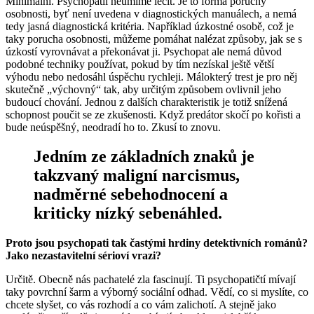
Minimální. Psychopatii neumíme léčit. Je to forma poruchy
osobnosti, byť není uvedena v diagnostických manuálech, a nemá
tedy jasná diagnostická kritéria. Například úzkostné osobě, což je
taky porucha osobnosti, můžeme pomáhat nalézat způsoby, jak se s
úzkostí vyrovnávat a překonávat ji. Psychopat ale nemá důvod
podobné techniky používat, pokud by tím nezískal ještě větší
výhodu nebo nedosáhl úspěchu rychleji. Málokterý trest je pro něj
skutečně „výchovný“ tak, aby určitým způsobem ovlivnil jeho
budoucí chování. Jednou z dalších charakteristik je totiž snížená
schopnost poučit se ze zkušenosti. Když predátor skočí po kořisti a
bude neúspěšný, neodradí ho to. Zkusí to znovu.
Jedním ze základních znaků je
takzvaný maligní narcismus,
nadměrné sebehodnocení a
kriticky nízký sebenáhled.
Proto jsou psychopati tak častými hrdiny detektivních románů?
Jako nezastavitelní sérioví vrazi?
Určitě. Obecně nás pachatelé zla fascinují. Ti psychopatičtí mívají
taky povrchní šarm a výborný sociální odhad. Vědí, co si myslíte, co
chcete slyšet, co vás rozhodí a co vám zalichotí. A stejně jako