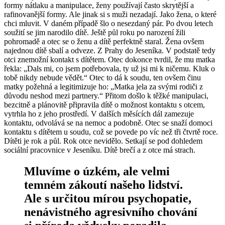
formy nátlaku a manipulace, ženy používají často skrytější a
rafinovanější formy. Ale jinak si s muži nezadají. Jako žena, o které
chci mluvit. V daném případě šlo o nesezdaný pár. Po dvou letech
soužití se jim narodilo dítě. Ještě půl roku po narození žili
pohromadě a otec se o ženu a dítě perfektně staral. Žena ovšem
najednou dítě sbalí a odveze. Z Prahy do Jeseníka. V podstatě tedy
otci znemožní kontakt s dítětem. Otec dokonce tvrdil, že mu matka
řekla: „Dals mi, co jsem potřebovala, ty už jsi mi k ničemu. Kluk o
tobě nikdy nebude vědět.“ Otec to dá k soudu, ten ovšem činu
matky požehná a legitimizuje ho: „Matka jela za svými rodiči z
důvodu neshod mezi partnery.“ Přitom došlo k těžké manipulaci,
bezcitně a plánovitě připravila dítě o možnost kontaktu s otcem,
vytrhla ho z jeho prostředí. V dalších měsících dál zamezuje
kontaktu, odvolává se na nemoc a podobně. Otec se snaží domoci
kontaktu s dítětem u soudu, což se povede po víc než tři čtvrtě roce.
Dítěti je rok a půl. Rok otce nevidělo. Setkají se pod dohledem
sociální pracovnice v Jeseníku. Dítě brečí a z otce má strach.
Mluvíme o úzkém, ale velmi
temném zákoutí našeho lidství.
Ale s určitou mírou psychopatie,
nenávistného agresivního chování