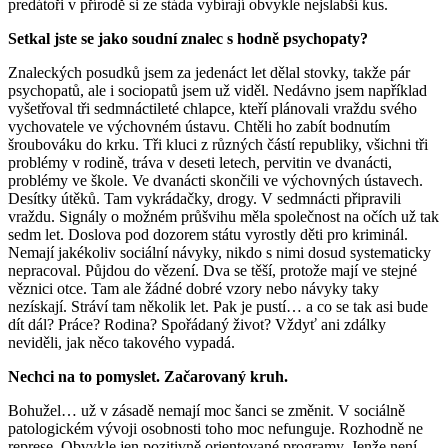
predátoři v přírodě si ze stáda vybírají obvykle nejslabší kus.
Setkal jste se jako soudní znalec s hodně psychopaty?
Znaleckých posudků jsem za jedenáct let dělal stovky, takže pár
psychopatů, ale i sociopatů jsem už viděl. Nedávno jsem například
vyšetřoval tři sedmnáctileté chlapce, kteří plánovali vraždu svého
vychovatele ve výchovném ústavu. Chtěli ho zabít bodnutím
šroubováku do krku. Tři kluci z různých částí republiky, všichni tři
problémy v rodině, tráva v deseti letech, pervitin ve dvanácti,
problémy ve škole. Ve dvanácti skončili ve výchovných ústavech.
Desítky útěků. Tam vykrádačky, drogy. V sedmnácti připravili
vraždu. Signály o možném průšvihu měla společnost na očích už tak
sedm let. Doslova pod dozorem státu vyrostly děti pro kriminál.
Nemají jakékoliv sociál­ní návyky, nikdo s nimi dosud systematicky
nepracoval. Půjdou do vězení. Dva se těší, protože mají ve stejné
věznici otce. Tam ale žádné dobré vzory nebo návyky taky
nezískají. Stráví tam několik let. Pak je pustí… a co se tak asi bude
dít dál? Práce? Rodina? Spořádaný život? Vždyť ani zdálky
neviděli, jak něco takového vypadá.
Nechci na to pomyslet. Začarovaný kruh.
Bohužel… už v zásadě nemají moc šanci se změnit. V sociálně
patologickém vývoji osobnosti toho moc nefunguje. Rozhodně ne
represe. Obvykle jen pozitivně orientované programy. Jenže není