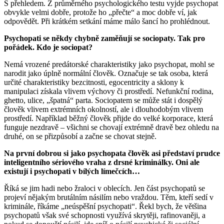
S přehledem. Z průměrného psychologického testu vyjde psychopat
obvykle velmi dobře, protože ho „přečte“ a moc dobře ví, jak
odpovědět. Při krátkém setkání máme málo šancí ho prohlédnout.
Psychopati se někdy chybně zaměňují se sociopaty. Tak pro
pořádek. Kdo je sociopat?
Nemá vrozené predátorské charakteristiky jako psychopat, mohl se
narodit jako úplně normální člověk. Označuje se tak osoba, která
určité charakteristiky bezcitnosti, egocentricity a sklony k
manipulaci získala vlivem výchovy či prostředí. Nefunkční rodina,
ghetto, ulice, „špatná“ parta. Sociopatem se může stát i dospělý
člověk vlivem extrémních okolností, ale i dlouhodobým vlivem
prostředí. Například běžný člověk přijde do velké korporace, která
funguje nezdravě – všichni se chovají extrémně dravě bez ohledu na
druhé, on se přizpůsobí a začne se chovat stejně.
Na první dobrou si jako psychopata člověk asi představí prudce
inteligentního sériového vraha z drsné kriminálky. Oni ale
existují i psychopati v bílých límečcích…
Říká se jim hadi nebo žraloci v oblecích. Jen část psychopatů se
projeví nějakým brutálním násilím nebo vraždou. Těm, kteří sedí v
kriminále, říkáme „neúspěšní psychopati“. Řekl bych, že většina
psychopatů však své schopnosti využívá skrytěji, rafinovaněji, a