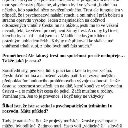
moc společensky přijatelné, abychom byli ve vězení „hodní“ na
někoho, kdo spáchal něco zavrženíhodného. Trest ale funguje jen v
případě, že i psychopatovi nahání strach, a oni mívají práh bolesti a
strachu opravdu vysoko. Jeden z nejmladších na doživotí
odsouzených vrahů v Česku mi na otázku, jestli mu to ve vězení
nevadí, řekl, že vězení pro něj není žádný trest. A co by byl trest,
kterého by se bál – ptal jsem se. Mladík s ledovým klidem a
prázdným pohledem řekl: „Kdyby mě přikovali ke skále a mé
vnitřnosti trhali supi, z toho bych měl fakt strach.“
Prométheus! Ale takový trest mu společnost prostě nedopřeje…
Takže jaká je cesta?
Soustředit síly, peníze a lidi k práci tam, kde to teprve začíná.
Dysfunkční rodina a narušené vztahy patří k nejvýznamnějším
předpokladům budoucího problémového vývoje osobnosti. Jenže
často se pozornost soustředí jen na dítě, které končí ve výchovném
ústavu – a to může být cesta do pekel. Začít musíme u rodiny.
Pomáhat jim. Jen to je prevence, i když taky ne vždycky.
Říkal jste, že jste se setkal s psychopatickým jednáním i u
rozvodu. Máte příklad?
Tady je namístě si říct, že projevy mužské a ženské psychopatie
můžou být odlišné. Zatímco muži často volí „viditelnější“, silovější