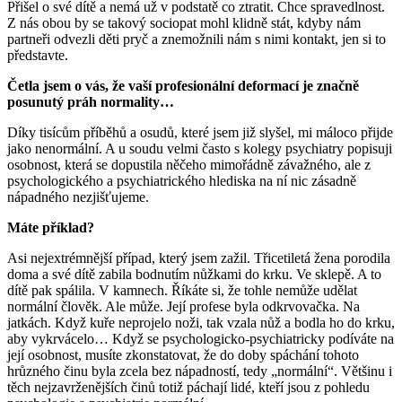
Přišel o své dítě a nemá už v podstatě co ztratit. Chce spravedlnost.
Z nás obou by se takový sociopat mohl klidně stát, kdyby nám
partneři odvezli děti pryč a znemožnili nám s nimi kontakt, jen si to
představte.
Četla jsem o vás, že vaší profesionální deformací je značně
posunutý práh normality…
Díky tisícům příběhů a osudů, které jsem již slyšel, mi máloco přijde
jako nenormální. A u soudu velmi často s kolegy psychiatry popisuji
osobnost, která se dopustila něčeho mimořádně závažného, ale z
psychologického a psychiatrického hlediska na ní nic zásadně
nápadného nezjišťujeme.
Máte příklad?
Asi nejextrémnější případ, který jsem zažil. Třicetiletá žena porodila
doma a své dítě zabila bodnutím nůžkami do krku. Ve sklepě. A to
dítě pak spálila. V kamnech. Říkáte si, že tohle nemůže udělat
normální člověk. Ale může. Její profese byla odkrvovačka. Na
jatkách. Když kuře neprojelo noži, tak vzala nůž a bodla ho do krku,
aby vykrvácelo… Když se psychologicko-psychiatricky podíváte na
její osobnost, musíte zkonstatovat, že do doby spáchání tohoto
hrůzného činu byla zcela bez nápadností, tedy „normální“. Většinu i
těch nejzavrženějších činů totiž páchají lidé, kteří jsou z pohledu