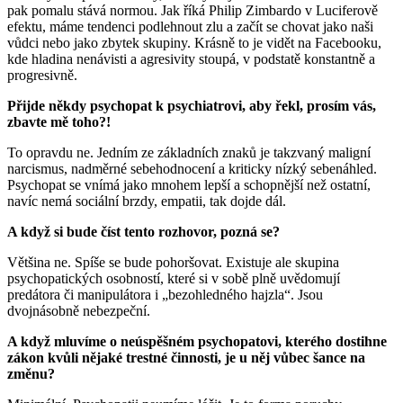
pak pomalu stává normou. Jak říká Philip Zimbardo v Luciferově
efektu, máme tendenci podlehnout zlu a začít se chovat jako naši
vůdci nebo jako zbytek skupiny. Krásně to je vidět na Facebooku,
kde hladina nenávisti a agresivity stoupá, v podstatě konstantně a
progresivně.
Přijde někdy psychopat k psychiatrovi, aby řekl, prosím vás,
zbavte mě toho?!
To opravdu ne. Jedním ze základních znaků je takzvaný maligní
narcismus, nadměrné sebehodnocení a kriticky nízký sebenáhled.
Psychopat se vnímá jako mnohem lepší a schopnější než ostatní,
navíc nemá sociální brzdy, empatii, tak dojde dál.
A když si bude číst tento rozhovor, pozná se?
Většina ne. Spíše se bude pohoršovat. Existuje ale skupina
psychopatických osobností, které si v sobě plně uvědomují
predátora či manipulátora i „bezohledného hajzla“. Jsou
dvojnásobně nebezpeční.
A když mluvíme o neúspěšném psychopatovi, kterého dostihne
zákon kvůli nějaké trestné činnosti, je u něj vůbec šance na
změnu?