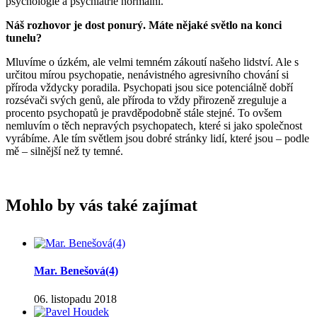
psychologie a psychiatrie normální.
Náš rozhovor je dost ponurý. Máte nějaké světlo na konci
tunelu?
Mluvíme o úzkém, ale velmi temném zákoutí našeho lidství. Ale s
určitou mírou psychopatie, nenávistného agresivního chování si
příroda vždycky poradila. Psychopati jsou sice potenciálně dobří
rozsévači svých genů, ale příroda to vždy přirozeně zreguluje a
procento psychopatů je pravděpodobně stále stejné. To ovšem
nemluvím o těch nepravých psychopatech, které si jako společnost
vyrábíme. Ale tím světlem jsou dobré stránky lidí, které jsou – podle
mě – silnější než ty temné.
Mohlo by vás také zajímat
Mar. Benešová(4)
06. listopadu 2018