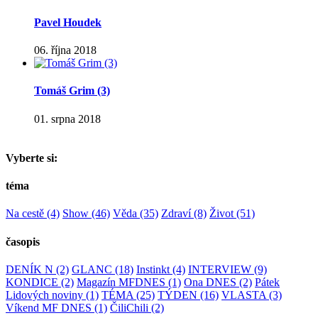
Pavel Houdek
06. října 2018
Tomáš Grim (3)
01. srpna 2018
Vyberte si:
téma
Na cestě
(4)
Show
(46)
Věda
(35)
Zdraví
(8)
Život
(51)
časopis
DENÍK N
(2)
GLANC
(18)
Instinkt
(4)
INTERVIEW
(9)
KONDICE
(2)
Magazín MFDNES
(1)
Ona DNES
(2)
Pátek
Lidových noviny
(1)
TÉMA
(25)
TÝDEN
(16)
VLASTA
(3)
Víkend MF DNES
(1)
ČiliChili
(2)