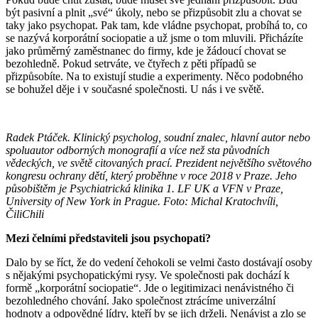
být pasivní a plnit „své“ úkoly, nebo se přizpůsobit zlu a chovat se
taky jako psychopat. Pak tam, kde vládne psychopat, probíhá to, co
se nazývá korporátní sociopatie a už jsme o tom mluvili. Přicházíte
jako průměrný zaměstnanec do firmy, kde je žádoucí chovat se
bezohledně. Pokud setrváte, ve čtyřech z pěti případů se
přizpůsobíte. Na to existují studie a experimenty. Něco podobného
se bohužel děje i v současné společnosti. U nás i ve světě.
Radek Ptáček. Klinický psycholog, soudní znalec, hlavní autor nebo
spoluautor odborných monografií a více než sta původních
vědeckých, ve světě citovaných prací. Prezident největšího světového
kongresu ochrany dětí, který proběhne v roce 2018 v Praze. Jeho
působištěm je Psychiatrická klinika 1. LF UK a VFN v Praze,
University of New York in Prague. Foto: Michal Kratochvíli,
ČiliChili
Mezi čelními představiteli jsou psychopati?
Dalo by se říct, že do vedení čehokoli se velmi často dostávají osoby
s nějakými psychopatickými rysy. Ve společnosti pak dochází k
formě „korporátní sociopatie“. Jde o legitimizaci nenávistného či
bezohledného chování. Jako společnost ztrácíme univerzální
hodnoty a odpovědné lídry, kteří by se jich drželi. Nenávist a zlo se