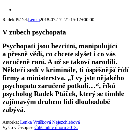
Skip
View
to
Larger
content
Radek Ptáček
Lenka
2018-07-17T21:15:17+00:00
Image
V zubech psychopata
Psychopati jsou bezcitní, manipulující
a přesně vědí, co chcete slyšet i co vás
zaručeně raní. A už se takoví narodili.
Někteří sedí v kriminále, ti úspěšnější řídí
firmy a ministerstva. „I vy jste nějakého
psychopata zaručeně potkali…“, říká
psycholog Radek Ptáček, který se tímhle
zajímavým druhem lidí dlouhodobě
zabývá.
Autorka:
Lenka Vrtišková Nejezchlebová
Vyšlo v časopise
ČiliChili v únoru 2018.