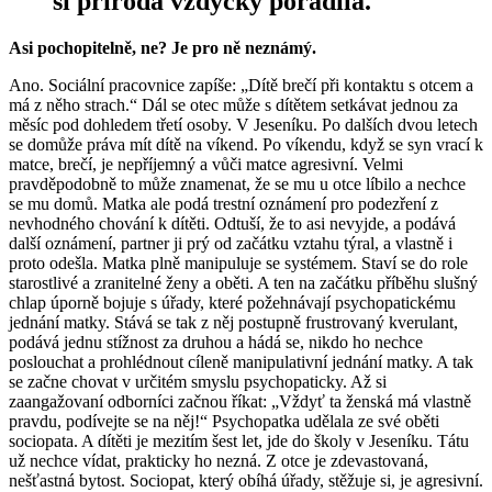
si příroda vždycky poradila.
Asi pochopitelně, ne? Je pro ně neznámý.
Ano. Sociální pracovnice zapíše: „Dítě brečí při kontaktu s otcem a
má z něho strach.“ Dál se otec může s dítětem setkávat jednou za
měsíc pod dohledem třetí osoby. V Jeseníku. Po dalších dvou letech
se domůže práva mít dítě na víkend. Po víkendu, když se syn vrací k
matce, brečí, je nepříjemný a vůči matce agresivní. Velmi
pravděpodobně to může znamenat, že se mu u otce líbilo a nechce
se mu domů. Matka ale podá trestní oznámení pro podezření z
nevhodného chování k dítěti. Odtuší, že to asi nevyjde, a podává
další oznámení, partner ji prý od začátku vztahu týral, a vlastně i
proto odešla. Matka plně manipuluje se systémem. Staví se do role
starostlivé a zranitelné ženy a oběti. A ten na začátku příběhu slušný
chlap úporně bojuje s úřady, které požehnávají psychopatickému
jednání matky. Stává se tak z něj postupně frustrovaný kverulant,
podává jednu stížnost za druhou a hádá se, nikdo ho nechce
poslouchat a prohlédnout cíleně manipulativní jednání matky. A tak
se začne chovat v určitém smyslu psychopaticky. Až si
zaangažovaní odborníci začnou říkat: „Vždyť ta ženská má vlastně
pravdu, podívejte se na něj!“ Psychopatka udělala ze své oběti
sociopata. A dítěti je mezitím šest let, jde do školy v Jeseníku. Tátu
už nechce vídat, prakticky ho nezná. Z otce je zdevastovaná,
nešťastná bytost. Sociopat, který obíhá úřady, stěžuje si, je agresivní.