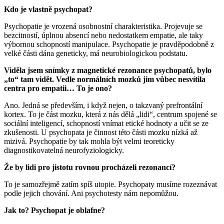
Kdo je vlastně psychopat?
Psychopatie je vrozená osobnostní charakteristika. Projevuje se
bezcitností, úplnou absencí nebo nedostatkem empatie, ale taky
výbornou schopností manipulace. Psychopatie je pravděpodobně z
velké části dána geneticky, má neurobiologickou podstatu.
Viděla jsem snímky z magnetické rezonance psychopatů, bylo
„to“ tam vidět. Vedle normálních mozků jim vůbec nesvítila
centra pro empatii… To je ono?
Ano. Jedná se především, i když nejen, o takzvaný prefrontální
kortex. To je část mozku, která z nás dělá „lidi“, centrum spojené se
sociální inteligencí, schopností vnímat etické hodnoty a učit se ze
zkušenosti. U psychopata je činnost této části mozku nízká až
mizivá. Psychopatie by tak mohla být velmi teoreticky
diagnostikovatelná neurofyziologicky.
Že by lidi pro jistotu rovnou procházeli rezonancí?
To je samozřejmě zatím spíš utopie. Psychopaty musíme rozeznávat
podle jejich chování. Ani psychotesty nám nepomůžou.
Jak to? Psychopat je oblafne?