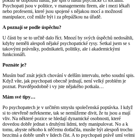
pokud se dopouští násilí, jde spíš o násilí psychické či sociální.
Psychopati jsou v politice, v managementu firem, ale i mezi lékaři
nebo profesemi, které jsou spojené s nějakou mocí a možností
manipulace, což může být i za přepážkou na úřadě.
A poznají se podle úspěchu?
U části by se to určitě dalo říct. Mnozí by svých úspěchů nedosáhli,
kdyby neměli alespoň nějaké psychopatické rysy. Setkal jsem se s
takovými právníky, podnikateli, politiky, ale i akademickými
funkcionáři.
Poznáte je?
Musím buď znát jejich chování v delším intervalu, nebo soudní spis.
Když víte, jak psychopati obecně jednají, není velký problém je
poznat. Pravděpodobně i vy jste nějakého potkala…
Mám své tipy…
Po psychopatech je v určitém smyslu společenská poptávka. I když
si to otevřeně neřekneme, tak se nemůžeme divit, že tu jsou a mají
vliv. Na některé pozice se hledají dynamické osobnosti, které
dovedou dobře jednat s druhými lidmi, tedy manipulovat. No a k
tomu, abyste někoho k něčemu dotlačila, musíte být alespoň trochu
bezcitná a dobře umět v lidech číst. A to psychopati právě umí velmi