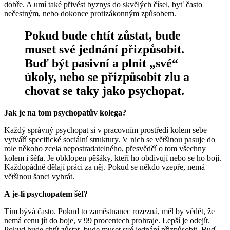
dobře. A umí také přivést byznys do skvělých čísel, byť často
nečestným, nebo dokonce protizákonným způsobem.
Pokud bude chtít zůstat, bude
muset své jednání přizpůsobit.
Buď být pasivní a plnit „své“
úkoly, nebo se přizpůsobit zlu a
chovat se taky jako psychopat.
Jak je na tom psychopatův kolega?
Každý správný psychopat si v pracovním prostředí kolem sebe
vytváří specifické sociální struktury. V nich se většinou pasuje do
role někoho zcela nepostradatelného, přesvědčí o tom všechny
kolem i šéfa. Je obklopen pěšáky, kteří ho obdivují nebo se ho bojí.
Každopádně dělají práci za něj. Pokud se někdo vzepře, nemá
většinou šanci vyhrát.
A je-li psychopatem šéf?
Tím bývá často. Pokud to zaměstnanec rozezná, měl by vědět, že
nemá cenu jít do boje, v 99 procentech prohraje. Lepší je odejít.
Pokud bude chtít zůstat, bude muset své jednání přizpůsobit. Buď