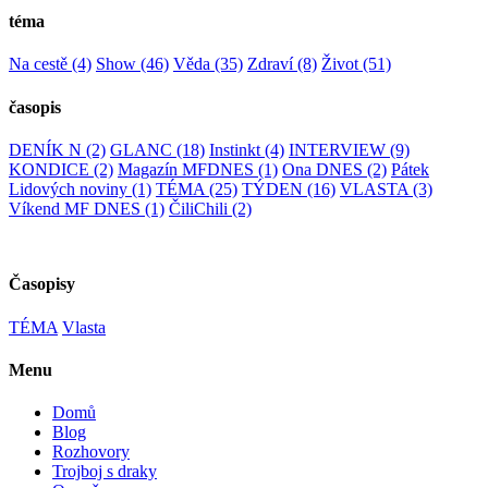
téma
Na cestě
(4)
Show
(46)
Věda
(35)
Zdraví
(8)
Život
(51)
časopis
DENÍK N
(2)
GLANC
(18)
Instinkt
(4)
INTERVIEW
(9)
KONDICE
(2)
Magazín MFDNES
(1)
Ona DNES
(2)
Pátek
Lidových noviny
(1)
TÉMA
(25)
TÝDEN
(16)
VLASTA
(3)
Víkend MF DNES
(1)
ČiliChili
(2)
Časopisy
TÉMA
Vlasta
Menu
Domů
Blog
Rozhovory
Trojboj s draky