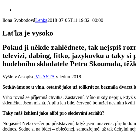
Skip
View
to
Larger
content
Ilona Svobodová
Lenka
2018-07-05T11:19:32+00:00
Image
Laťka je vysoko
Pokud ji někde zahlédnete, tak nejspíš roz
televizi, dabing, fitko, jazykovku a taky s
hudebního skladatele Petra Skoumala, těžk
Vyšlo v časopise
VLASTA
v lednu 2018.
Setkáváme se u vína, ostatně jako už tolikrát za bezmála dvacet 
Víno rovná se příjemná chvilka. Zastavení. Víno nikdy nepiju, když 
skleničku. Jsem mlsná. A piju jen bílé, červené bohužel nesmím kvůl
Taky máš žehlení jako alibi pro sledování seriálů?
No jasně! Nebo večer po představení, když jsem unavená, přijdu domů
dodnes. Sedne si na bidet – oblečenej, samozřejmě, až tak úchylní nej