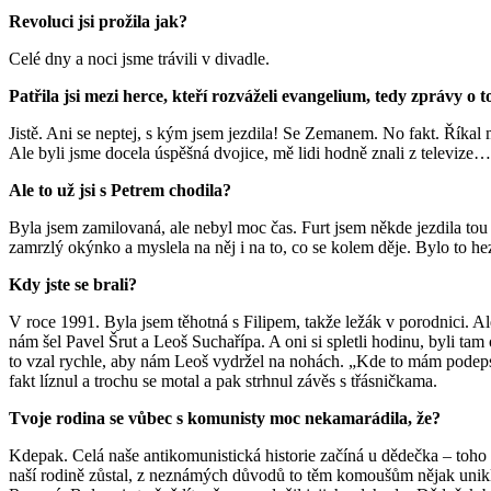
Revoluci jsi prožila jak?
Celé dny a noci jsme trávili v divadle.
Patřila jsi mezi herce, kteří rozváželi evangelium, tedy zprávy o
Jistě. Ani se neptej, s kým jsem jezdila! Se Zemanem. No fakt. Říkal
Ale byli jsme docela úspěšná dvojice, mě lidi hodně znali z televize
Ale to už jsi s Petrem chodila?
Byla jsem zamilovaná, ale nebyl moc čas. Furt jsem někde jezdila tou s
zamrzlý okýnko a myslela na něj i na to, co se kolem děje. Bylo to he
Kdy jste se brali?
V roce 1991. Byla jsem těhotná s Filipem, takže ležák v porodnici. 
nám šel Pavel Šrut a Leoš Suchařípa. A oni si spletli hodinu, byli tam
to vzal rychle, aby nám Leoš vydržel na nohách. „Kde to mám podepsat
fakt líznul a trochu se motal a pak strhnul závěs s třásničkama.
Tvoje rodina se vůbec s komunisty moc nekamarádila, že?
Kdepak. Celá naše antikomunistická historie začíná u dědečka – toho c
naší rodině zůstal, z neznámých důvodů to těm komoušům nějak unik