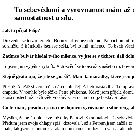
To sebevědomí a vyrovnanost mám až dí
samostatnost a sílu.
Jak to přijal Filip?
Dozvěděl se to z internetu. Bohužel dřív než ode mě. Patnáct minut po
se směju. S kýmkoliv jsem se sešla, byl to můj milenec. To bych všechno
Zatímco bulvár hledal tvého milence, vy jste se v tichosti dali d
To jsem jim vypálila rybník. A dozvědí se to asi až z našeho rozhov
Stejně gratuluju, že jste se „našli“. Mám kamarádky, které jsou 
Přesně. A ještě si vem můj známej obličej! A Petr nastavil laťku opr
empatie. V tomhle bylo těžké Petra překonat. Když jsem přijela domů z 
zkušenostech už je člověk vděčný za všechno, co je hezké. Strašně si
Co tě znám, působila jsi na mě dojmem vyrovnané a silné ženy, akt
Myslím, že ne. Tohle je ze mě díky Petrovi. Skoumalovi. To sebevědo
Předtím jsem svoje chlapy spíš „dotovala“, až s Petrem jsem zažila to
malé, tak jsem se hodně starala o domácnost, uklízela a vařila, ale n