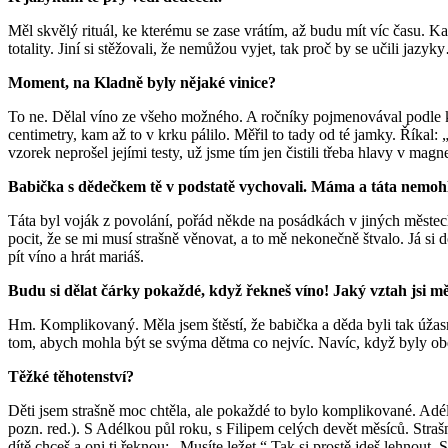
Měl skvělý rituál, ke kterému se zase vrátím, až budu mít víc času. 
totality. Jiní si stěžovali, že nemůžou vyjet, tak proč by se učili ja
Moment, na Kladně byly nějaké vinice?
To ne. Dělal víno ze všeho možného. A ročníky pojmenovával podle kla
centimetry, kam až to v krku pálilo. Měřil to tady od té jamky. Říkal: 
vzorek neprošel jejími testy, už jsme tím jen čistili třeba hlavy v mag
Babička s dědečkem tě v podstatě vychovali. Máma a táta nemoh
Táta byl voják z povolání, pořád někde na posádkách v jiných městec
pocit, že se mi musí strašně věnovat, a to mě nekonečně štvalo. Já si 
pít víno a hrát mariáš.
Budu si dělat čárky pokaždé, když řekneš víno! Jaký vztah jsi mě
Hm. Komplikovaný. Měla jsem štěstí, že babička a děda byli tak úžasní
tom, abych mohla být se svýma dětma co nejvíc. Navíc, když byly obě
Těžké těhotenství?
Děti jsem strašně moc chtěla, ale pokaždé to bylo komplikované. Ad
pozn. red.). S Adélkou půl roku, s Filipem celých devět měsíců. Straš
dítě chceš a oni ti řeknou: „Musíte ležet.“ Tak si prostě jdeš lehnou