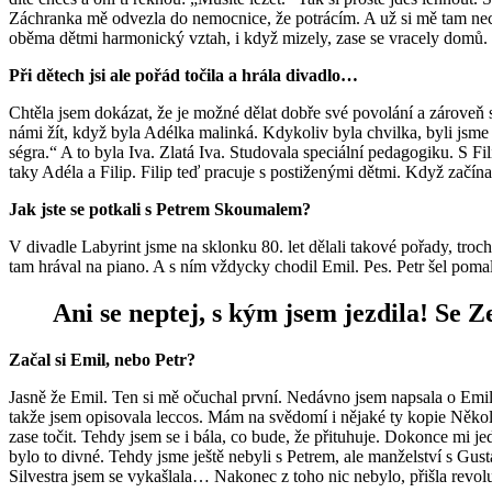
Záchranka mě odvezla do nemocnice, že potrácím. A už si mě tam necha
oběma dětmi harmonický vztah, i když mizely, zase se vracely domů. M
Při dětech jsi ale pořád točila a hrála divadlo…
Chtěla jsem dokázat, že je možné dělat dobře své povolání a zároveň s
námi žít, když byla Adélka malinká. Kdykoliv byla chvilka, byli jsme s
ségra.“ A to byla Iva. Zlatá Iva. Studovala speciální pedagogiku. S
taky Adéla a Filip. Filip teď pracuje s postiženými dětmi. Když začína
Jak jste se potkali s Petrem Skoumalem?
V divadle Labyrint jsme na sklonku 80. let dělali takové pořady, trochu
tam hrával na piano. A s ním vždycky chodil Emil. Pes. Petr šel pomal
Ani se neptej, s kým jsem jezdila! Se 
Začal si Emil, nebo Petr?
Jasně že Emil. Ten si mě očuchal první. Nedávno jsem napsala o Emilo
takže jsem opisovala leccos. Mám na svědomí i nějaké ty kopie Několi
zase točit. Tehdy jsem se i bála, co bude, že přituhuje. Dokonce mi je
bylo to divné. Tehdy jsme ještě nebyli s Petrem, ale manželství s Gus
Silvestra jsem se vykašlala… Nakonec z toho nic nebylo, přišla revol