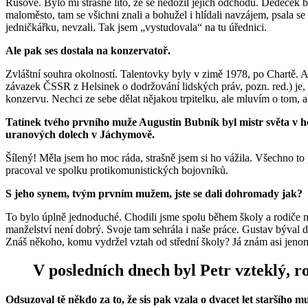
Rusové. Bylo mi strašně líto, že se nedožil jejich odchodu. Dědeček 
maloměsto, tam se všichni znali a bohužel i hlídali navzájem, psala 
jedničkářku, nevzali. Tak jsem „vystudovala“ na tu úřednici.
Ale pak ses dostala na konzervatoř.
Zvláštní souhra okolností. Talentovky byly v zimě 1978, po Chartě. A
závazek ČSSR z Helsinek o dodržování lidských práv, pozn. red.) je, ž
konzervu. Nechci ze sebe dělat nějakou trpitelku, ale mluvím o tom,
Tatínek tvého prvního muže Augustin Bubník byl mistr světa v ho
uranových dolech v Jáchymově.
Šílený! Měla jsem ho moc ráda, strašně jsem si ho vážila. Všechno to 
pracoval ve spolku protikomunistických bojovníků.
S jeho synem, tvým prvním mužem, jste se dali dohromady jak?
To bylo úplně jednoduché. Chodili jsme spolu během školy a rodiče nec
manželství není dobrý. Svoje tam sehrála i naše práce. Gustav býval d
Znáš někoho, komu vydržel vztah od střední školy? Já znám asi jenom
V posledních dnech byl Petr vzteklý, r
Odsuzoval tě někdo za to, že sis pak vzala o dvacet let staršího 