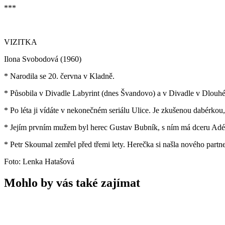
***
VIZITKA
Ilona Svobodová (1960)
* Narodila se 20. června v Kladně.
* Působila v Divadle Labyrint (dnes Švandovo) a v Divadle v Dlouhé.
* Po léta ji vídáte v nekonečném seriálu Ulice. Je zkušenou dabérkou,
* Jejím prvním mužem byl herec Gustav Bubník, s ním má dceru Adélu
* Petr Skoumal zemřel před třemi lety. Herečka si našla nového partne
Foto: Lenka Hatašová
Mohlo by vás také zajímat