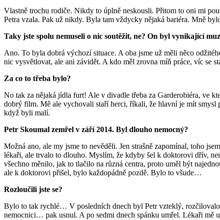
Vlastně trochu rodiče. Nikdy to úplně neskousli. Přitom to oni mi pou
Petra vzala. Pak už nikdy. Byla tam vždycky nějaká bariéra. Mně bylo s 
Taky jste spolu nemuseli o nic soutěžit, ne? On byl vynikající muz
Ano. To byla dobrá výchozí situace. A oba jsme už měli něco odžitého.
nic vysvětlovat, ale ani závidět. A kdo měl zrovna míň práce, víc se sta
Za co to třeba bylo?
No tak za nějaká jídla furt! Ale v divadle třeba za Garderobiéra, ve 
dobrý film. Mě ale vychovali staří herci, říkali, že hlavní je mít smys
když byli malí.
Petr Skoumal zemřel v září 2014. Byl dlouho nemocný?
Možná ano, ale my jsme to nevěděli. Jen strašně zapomínal, toho jsem s
lékaři, ale trvalo to dlouho. Myslím, že kdyby šel k doktorovi dřív,
všechno měnilo, jak to tlačilo na různá centra, proto uměl být najedn
ale k doktorovi přišel, bylo každopádně pozdě. Bylo to všude…
Rozloučili jste se?
Bylo to tak rychlé… V posledních dnech byl Petr vzteklý, rozčilovalo
nemocnici… pak usnul. A po sedmi dnech spánku umřel. Lékaři mě ujišť