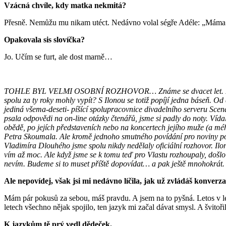
Vzácná chvíle, kdy matka nekmitá?
Přesně. Nemůžu mu nikam utéct. Nedávno volal ségře Adéle: „Máma l
Opakovala sis slovíčka?
Jo. Učím se furt, ale dost marně…
TOHLE BYL VELMI OSOBNÍ ROZHOVOR… Známe se dvacet let. Koli
spolu za ty roky mohly vypít? S Ilonou se totiž popíjí jedna báseň. Od 
jediná všema-deseti- píšící spolupracovnice divadelního serveru Scen
psala odpovědi na on-line otázky čtenářů, jsme si padly do noty. Vídal
obědě, po jejích představeních nebo na koncertech jejího muže (a mé
Petra Skoumala. Ale kromě jednoho smutného povídání pro noviny po
Vladimíra Dlouhého jsme spolu nikdy nedělaly oficiální rozhovor. Ilon
vím až moc. Ale když jsme se k tomu teď pro Vlastu rozhoupaly, došlo
nevím. Budeme si to muset příště dopovídat… a pak ještě mnohokrát.
Ale nepovídej, však jsi mi nedávno líčila, jak už zvládáš konverz
Mám pár pokusů za sebou, máš pravdu. A jsem na to pyšná. Letos v létě
letech všechno nějak spojilo, ten jazyk mi začal dávat smysl. A švitoři
K jazykům tě prý vedl dědeček.