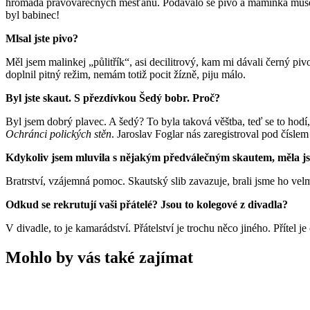
hromada právovárečných měšťanů. Podávalo se pivo a maminka musela 
byl babinec!
Mlsal jste pivo?
Měl jsem malinkej „půlitřík“, asi decilitrový, kam mi dávali černý p
doplnil pitný režim, nemám totiž pocit žízně, piju málo.
Byl jste skaut. S přezdívkou Šedý bobr. Proč?
Byl jsem dobrý plavec. A šedý? To byla taková věštba, teď se to hodí, 
Ochránci polických stěn
. Jaroslav Foglar nás zaregistroval pod čísl
Kdykoliv jsem mluvila s nějakým předválečným skautem, měla jsem
Bratrství, vzájemná pomoc. Skautský slib zavazuje, brali jsme ho vel
Odkud se rekrutují vaši přátelé? Jsou to kolegové z divadla?
V divadle, to je kamarádství. Přátelství je trochu něco jiného. Příte
Mohlo by vás také zajímat