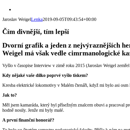
Skip
View
to
Larger
content
Jaroslav Weigel
Lenka
2019-09-05T09:43:54+00:00
Image
Čím divnější, tím lepší
Dvorní grafik a jeden z nejvýraznějších h
Weigel má však vedle cimrmanologické karié
Vyšlo v časopise Interview v zimě roku 2015 (Jaroslav Weigel zemřel 
Kdy nějaké vaše dílko poprvé vyšlo tiskem?
Kresba elektrické lokomotivy v Malém čtenáři, když mi bylo asi osm l
Jak to?
Měl jsem kamaráda, který byl přísežným znalcem obuvi a pracoval pro n
hodně nosily. Jenže mi byly malé.
A první finanční honorář?
To bylo ve čtvrtém semestru pedagogické fakulty. Přišla k nám na meto