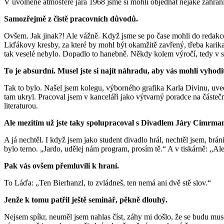
V uvolněné atmosféře jara 1968 jsme si mohli objednat nějaké zahranič
Samozřejmě z čistě pracovních důvodů.
Ovšem. Jak jinak?! Ale vážně. Když jsme se po čase mohli do redakce
Liďákovy kresby, za které by mohl být okamžitě zavřený, třeba karika
tak veselé nebylo. Dopadlo to hanebně. Někdy kolem výročí, tedy v s
To je absurdní. Musel jste si najít náhradu, aby vás mohli vyhodi
Tak to bylo. Našel jsem kolegu, výborného grafika Karla Divinu, uvedl
tam ukryl. Pracoval jsem v kanceláři jako výtvarný poradce na částe
literaturou.
Ale mezitím už jste taky spolupracoval s Divadlem Járy Cimrmana
A já nechtěl. I když jsem jako student divadlo hrál, nechtěl jsem, brá
bylo terno. „Jardo, udělej nám program, prosím tě.“ A v tiskárně: „A
Pak vás ovšem přemluvili k hraní.
To Láďa: „Ten Bierhanzl, to zvládneš, ten nemá ani dvě stě slov.“
Jenže k tomu patřil ještě seminář, pěkně dlouhý.
Nejsem spíkr, neuměl jsem nahlas číst, záhy mi došlo, že se budu mu