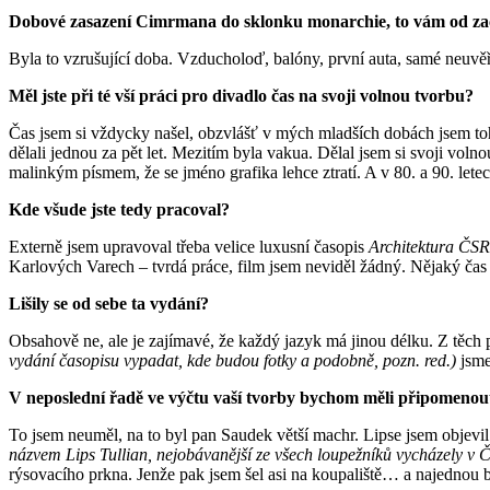
Dobové zasazení Cimrmana do sklonku monarchie, to vám od z
Byla to vzrušující doba. Vzducholoď, balóny, první auta, samé neuvěř
Měl jste při té vší práci pro divadlo čas na svoji volnou tvorbu?
Čas jsem si vždycky našel, obzvlášť v mých mladších dobách jsem toho
dělali jednou za pět let. Mezitím byla vakua. Dělal jsem si svoji volno
malinkým písmem, že se jméno grafika lehce ztratí. A v 80. a 90. letec
Kde všude jste tedy pracoval?
Externě jsem upravoval třeba velice luxusní časopis
Architektura ČSR
Karlových Varech – tvrdá práce, film jsem neviděl žádný. Nějaký čas
Lišily se od sebe ta vydání?
Obsahově ne, ale je zajímavé, že každý jazyk má jinou délku. Z těch p
vydání časopisu vypadat, kde budou fotky a podobně, pozn. red.)
jsme
V neposlední řadě ve výčtu vaší tvorby bychom měli připomenout,
To jsem neuměl, na to byl pan Saudek větší machr. Lipse jsem objevil u
názvem Lips Tullian, nejobávanější ze všech loupežníků vycházely v Če
rýsovacího prkna. Jenže pak jsem šel asi na koupaliště… a najednou b