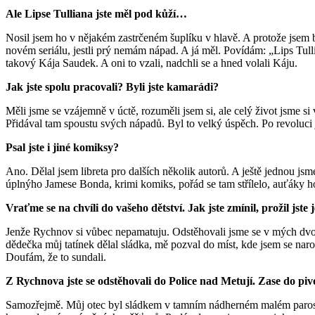
Ale Lipse Tulliana jste měl pod kůží…
Nosil jsem ho v nějakém zastrčeném šuplíku v hlavě. A protože jsem 
novém seriálu, jestli prý nemám nápad. A já měl. Povídám: „Lips Tull
takový Kája Saudek. A oni to vzali, nadchli se a hned volali Káju.
Jak jste spolu pracovali? Byli jste kamarádi?
Měli jsme se vzájemně v úctě, rozuměli jsem si, ale celý život jsme s
Přidával tam spoustu svých nápadů. Byl to velký úspěch. Po revoluci j
Psal jste i jiné komiksy?
Ano. Dělal jsem libreta pro dalších několik autorů. A ještě jednou j
úplnýho Jamese Bonda, krimi komiks, pořád se tam střílelo, auťáky hoř
Vraťme se na chvíli do vašeho dětství. Jak jste zmínil, prožil js
Jenže Rychnov si vůbec nepamatuju. Odstěhovali jsme se v mých dvou 
dědečka můj tatínek dělal sládka, mě pozval do míst, kde jsem se narod
Doufám, že to sundali.
Z Rychnova jste se odstěhovali do Police nad Metují. Zase do pi
Samozřejmě. Můj otec byl sládkem v tamním nádherném malém parostro