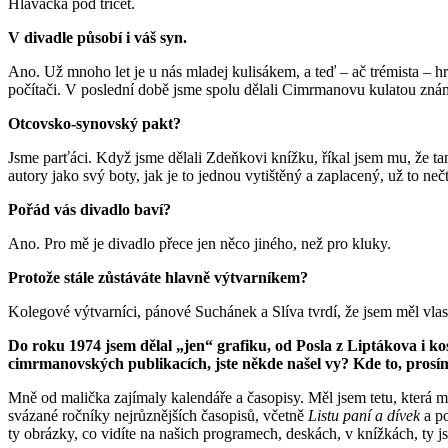
Hlaváčka pod třicet.
V divadle působí i váš syn.
Ano. Už mnoho let je u nás mladej kulisákem, a teď – ač trémista – h
počítači. V poslední době jsme spolu dělali Cimrmanovu kulatou zn
Otcovsko-synovský pakt?
Jsme parťáci. Když jsme dělali Zdeňkovi knížku, říkal jsem mu, že t
autory jako svý boty, jak je to jednou vytištěný a zaplacený, už to n
Pořád vás divadlo baví?
Ano. Pro mě je divadlo přece jen něco jiného, než pro kluky.
Protože stále zůstáváte hlavně výtvarníkem?
Kolegové výtvarníci, pánové Suchánek a Slíva tvrdí, že jsem měl vlast
Do roku 1974 jsem dělal „jen“ grafiku, od Posla z Liptákova i kos
cimrmanovských publikacích, jste někde našel vy? Kde to, prosím
Mně od malička zajímaly kalendáře a časopisy. Měl jsem tetu, která
svázané ročníky nejrůznějších časopisů, včetně
Listu paní a dívek
a po
ty obrázky, co vidíte na našich programech, deskách, v knížkách, ty 