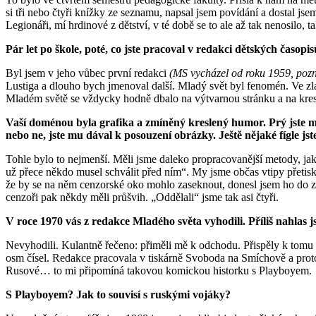
si tři nebo čtyři knížky ze seznamu, napsal jsem povídání a dostal jsem
Legionáři, mí hrdinové z dětství, v té době se to ale až tak nenosilo, ta
Pár let po škole, poté, co jste pracoval v redakci dětských časop
Byl jsem v jeho vůbec první redakci
(MS vycházel od roku 1959, pozn.
Lustiga a dlouho bych jmenoval další. Mladý svět byl fenomén. Ve zlat
Mladém světě se vždycky hodně dbalo na výtvarnou stránku a na kr
Vaší doménou byla grafika a zmíněný kreslený humor.
Prý jste m
nebo ne, jste mu dával k posouzení obrázky. Ještě nějaké fígle jst
Tohle bylo to nejmenší. Měli jsme daleko propracovanější metody, jak n
už přece někdo musel schválit před ním“. My jsme občas vtipy přetiskov
že by se na něm cenzorské oko mohlo zaseknout, donesl jsem ho do zink
cenzoři pak někdy měli průšvih. „Oddělali“ jsme tak asi čtyři.
V roce 1970 vás z redakce Mladého světa vyhodili. Příliš nahlas 
Nevyhodili. Kulantně řečeno: přiměli mě k odchodu. Přispěly k tomu mo
osm čísel. Redakce pracovala v tiskárně Svoboda na Smíchově a protož
Rusové… to mi připomíná takovou komickou historku s Playboyem.
S Playboyem? Jak to souvisí s ruskými vojáky?