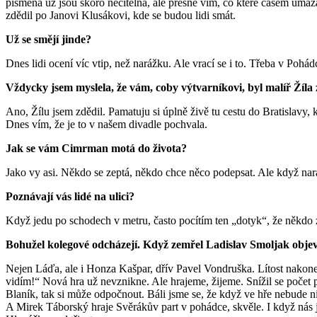
písmena už jsou skoro nečitelná, ale přesně vím, co které časem um
zdědil po Janovi Klusákovi, kde se budou lidi smát.
Už se smějí jinde?
Dnes lidi ocení víc vtip, než narážku. Ale vrací se i to. Třeba v P
Vždycky jsem myslela, že vám, coby výtvarníkovi, byl malíř Žíla 
Ano, Žílu jsem zdědil. Pamatuju si úplně živě tu cestu do Bratislavy, 
Dnes vím, že je to v našem divadle pochvala.
Jak se vám Cimrman motá do života?
Jako vy asi. Někdo se zeptá, někdo chce něco podepsat. Ale když nara
Poznávají vás lidé na ulici?
Když jedu po schodech v metru, často pocítím ten „dotyk“, že někdo zv
Bohužel kolegové odcházejí. Když zemřel Ladislav Smoljak objevi
Nejen Láďa, ale i Honza Kašpar, dřív Pavel Vondruška. Lítost nakonec 
vidím!“ Nová hra už nevznikne. Ale hrajeme, žijeme. Snížil se počet
Blaník, tak si může odpočnout. Báli jsme se, že když ve hře nebude 
A Mirek Táborský hraje Svěrákův part v pohádce, skvěle. I když nás