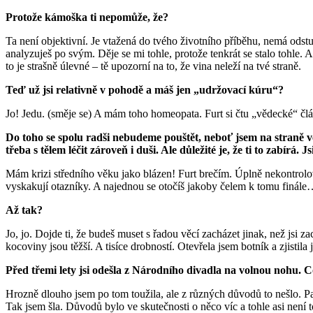
Protože kámoška ti nepomůže, že?
Ta není objektivní. Je vtažená do tvého životního příběhu, nemá odstu
analyzuješ po svým. Děje se mi tohle, protože tenkrát se stalo tohle. A
to je strašně úlevné – tě upozorní na to, že vina neleží na tvé straně.
Teď už jsi relativně v pohodě a máš jen „udržovací kúru“?
Jo! Jedu. (směje se) A mám toho homeopata. Furt si čtu „vědecké“ člá
Do toho se spolu radši nebudeme pouštět, neboť jsem na straně v
třeba s tělem léčit zároveň i duši. Ale důležité je, že ti to zabírá. 
Mám krizi středního věku jako blázen! Furt brečím. Úplně nekontrol
vyskakují otazníky. A najednou se otočíš jakoby čelem k tomu finál
Až tak?
Jo, jo. Dojde ti, že budeš muset s řadou věcí zacházet jinak, než jsi
kocoviny jsou těžší. A tisíce drobností. Otevřela jsem botník a zjist
Před třemi lety jsi odešla z Národního divadla na volnou nohu. 
Hrozně dlouho jsem po tom toužila, ale z různých důvodů to nešlo. Pak
Tak jsem šla. Důvodů bylo ve skutečnosti o něco víc a tohle asi není