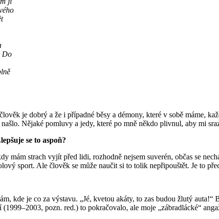
m ji
svého
t
,
a
. Do
plně
 člověk je dobrý a že i případné běsy a démony, které v sobě máme, k
by se našlo. Nějaké pomluvy a jedy, které po mně někdo plivnul, aby mi sr
lepšuje se to aspoň?
 kdy mám strach vyjít před lidi, rozhodně nejsem suverén, občas se nec
lový sport. Ale člověk se může naučit si to tolik nepřipouštět. Je to př
 kde je co za výstavu. „Jé, kvetou akáty, to zas budou žlutý auta!“ Býv
 (1999–2003, pozn. red.) to pokračovalo, ale moje „zábradlácké“ anga