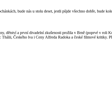
nkách, bude nás u stolu deset, jestli půjde všechno dobře, bude kolem
tví a první divadelní zkušenosti prožila v Brně (poprvé v roli Kuře
ění: Thálii, Českého lva i Ceny Alfreda Radoka a české filmové kritiky