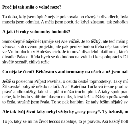
Proč jsi tak snila o volné noze?
Ta doba, kdy jsem úplně nejvíc poletovala po různých divadlech, byl
musela jsem odmítat. A měla jsem pocit, že když zůstanu, tak zahořkn
A jak tři roky volnonohy hodnotíš?
Samozřejmě báječné! (směje se) Ale vážně. Je to těžký, ale teď mám po
věnovat srdcovému projektu, ale pak peníze budou třeba nějakou chví
ve Vnitroblocku v Holešovicích. Je to nová divadelní platforma, kt
divadle Palace. Ráda bych se do budoucna vrátila i ke spolupráci s Di
skvělý scénář, citlivá režie.
Co nějaké čtení? Běhávám s audioromány na uších a už jsem naběh
Ještě si poslechni Případ Pavlína, o osudu české topmodelky. Taky můj
Žítkovské bohyně někdo natočí. A ať Kateřina Tučková řekne producen
právě audioknížky, kde si ta přání můžu trochu plnit. A taky spolupra
nebe, kde budu vnitřním hlasem matky, která leží s těžkým poškozením
to četla, strašně jsem řvala. To se pak hanbím, že tady řeším nějak
Ale tak tvůj život taky nebyl vždycky „easy peasy“. Ty úzkosti, m
To jo, taky se mi na život leccos nabaluje, to je pravda. Asi každý ho