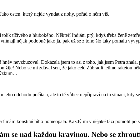
Jako osten, který nejde vyndat z nohy, pořád o něm víš.
tolik tíživého a hlubokého. Někteří Indiáni prý, když třeba ženě zemře 
 vnímají nějak podobně jako já, pak už se z toho šlo taky pomalu vyvyp
d hněv nevzbuzoval. Dokázala jsem to asi z toho, jak jsem Petra znala, 
le on žije! Nebo se mi zdával sen, že jako celé Zábradlí letíme raketou 
m výzkum…
eho odchodu počítala, ale to tě vůbec nepřipraví na tu situaci, kdy se 
 teď mám konstitučního homeopata. Každý mi v nějaké fázi pomohl po 
ám se nad každou kravinou. Nebo se zhrout