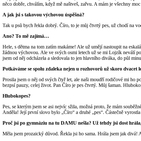
něco dobře, chválím, když mě naštveš, zařvu. A mám je všechny moc r
A jak jsi s takovou výchovou úspěšná?
Tak u psů bych řekla dobrý. Číro, to je můj čtvrtý pes, už chodí na vo
Ano? To mě zajímá…
Hele, s dětma na tom zatím makáme! Ale už umějí nastoupit na eskalát
žádnou výchovou. Ale ve svých osmi letech už se mi Lojzík neválí po
jsem od něj odcházela a sledovala to jen hlavního diváka, do půl minuty
Potkáváme se spolu zdaleka nejen u rozhovorů už skoro dvacet let
Prosila jsem o něj od svých čtyř let, ale naši moudří rodičové mi ho po
bezpsí pauzy, celej život. Pan Číro je pes čtvrtý. Můj šaman. Hluboko
Hlubokopes?
Pes, se kterým jsem se asi nejvíc sžila, možná proto, že mám souběžně 
Anděla! Její první slovo bylo „Číro“ a druhé „pes“. Částečně vyrostla
Proč jsi po gymnáziu na tu DAMU nešla? Už tehdy jsi dost hrála
Měla jsem prozaický důvod. Řekla jsi ho sama. Hrála jsem jak divá! A