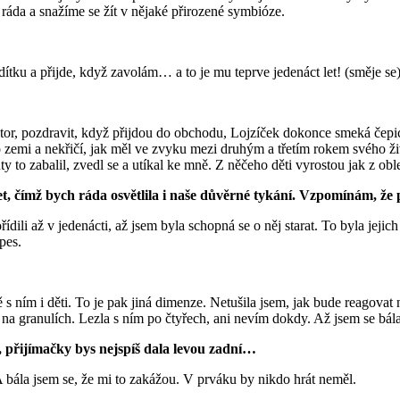
áda a snažíme se žít v nějaké přirozené symbióze.
dítku a přijde, když zavolám… a to je mu teprve jedenáct let! (směje se)
or, pozdravit, když přijdou do obchodu, Lojzíček dokonce smeká čepici
 zemi a nekřičí, jak měl ve zvyku mezi druhým a třetím rokem svého ži
 to zabalil, zvedl se a utíkal ke mně. Z něčeho děti vyrostou jak z obleč
, čímž bych ráda osvětlila i naše důvěrné tykání. Vzpomínám, že p
řídili až v jedenácti, až jsem byla schopná se o něj starat. To byla jeji
pes.
s ním i děti. To je pak jiná dimenze. Netušila jsem, jak bude reagovat n
 na granulích. Lezla s ním po čtyřech, ani nevím dokdy. Až jsem se bála,
, přijímačky bys nejspíš dala levou zadní…
 bála jsem se, že mi to zakážou. V prváku by nikdo hrát neměl.