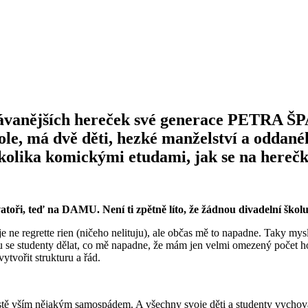
znávanějších hereček své generace PETRA 
role, má dvě děti, hezké manželství a oddané
kolika komickými etudami, jak se na herečku
vatoři, teď na DAMU. Není ti zpětně líto, že žádnou divadelní ško
a je ne regrette rien (ničeho nelituju), ale občas mě to napadne. Taky 
můžu se studenty dělat, co mě napadne, že mám jen velmi omezený poč
ytvořit strukturu a řád.
rostě vším nějakým samospádem. A všechny svoje děti a studenty vychov