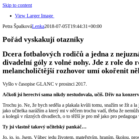
Skip to content
View Larger Image
Petra Špalková
Lenka
2018-07-05T19:44:31+00:00
Pořád vyskakují otazníky
Dcera fotbalových rodičů a jedna z neju
divadelní góly z volné nohy. Jde z role do 
melancholičtější rozhovor umí okořenit ně
Vyšlo v časopise GLANC v prosinci 2017.
Ačkoli jsi herectví sama nikdy nestudovala, učíš. Dřív na konzer
Trochu jo. Ne, že bych seděla a plakala kvůli tomu, snažím se žít a l
jako učitelka narážím a který mi v něčem trochu vadí, třeba že ne
a kolegů v různých divadlech, o to těžší je pro mě jako pro pedagoga v
Ty jsi vlastně takový učitelský pankáč…
Jo, jo, jo. Jsem. Vůbec jedu životem, mateřstvím, hraním, školou, p