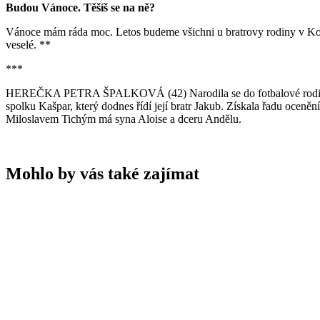
Budou Vánoce. Těšíš se na ně?
Vánoce mám ráda moc. Letos budeme všichni u bratrovy rodiny v Kochá
veselé. **
***
HEREČKA PETRA ŠPALKOVÁ (42) Narodila se do fotbalové rodiny, děts
spolku Kašpar, který dodnes řídí její bratr Jakub. Získala řadu ocen
Miloslavem Tichým má syna Aloise a dceru Andělu.
Mohlo by vás také zajímat