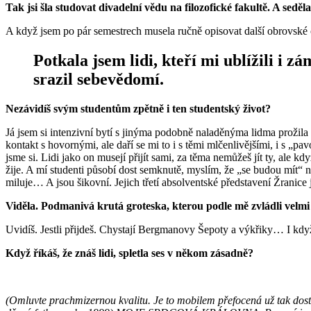
Tak jsi šla studovat divadelní vědu na filozofické fakultě. A sed
A když jsem po pár semestrech musela ručně opisovat další obrovské čá
Potkala jsem lidi, kteří mi ublížili i z
srazil sebevědomí.
Nezávidíš svým studentům zpětně i ten studentský život?
Já jsem si intenzivní bytí s jinýma podobně naladěnýma lidma prožila
kontakt s hovornými, ale daří se mi to i s těmi mlčenlivějšími, i s „
jsme si. Lidi jako on musejí přijít sami, za těma nemůžeš jít ty, ale kdy
žije. A mí studenti působí dost semknutě, myslím, že „se budou mít“ 
miluje… A jsou šikovní. Jejich třetí absolventské představení Žranice 
Viděla. Podmanivá krutá groteska, kterou podle mě zvládli velmi 
Uvidíš. Jestli přijdeš. Chystají Bergmanovy Šepoty a výkřiky… I když
Když říkáš, že znáš lidi, spletla ses v někom zásadně?
(Omluvte prachmizernou kvalitu. Je to mobilem přefocená už tak dost