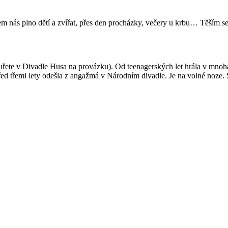
 nás plno dětí a zvířat, přes den procházky, večery u krbu… Těším se,
te v Divadle Husa na provázku). Od teenagerských let hrála v mnoha 
. Před třemi lety odešla z angažmá v Národním divadle. Je na volné noz