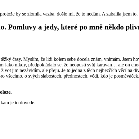
rotože by se zlomila vazba, došlo mi, že to nedám. A zabalila jsem to. 
našlo. Pomluvy a jedy, které po mně někdo pli
 i těžký časy. Myslím, že lidi kolem sebe docela znám, vnímám. Jsem ho
film Jako nikdy, předpokládalo se, že neopustí svůj karavan… ale on cho
ký život jim nezávidím, ale přeju. Je to jedna z těch nejhezčích věcí na di
koro všechno, o svých slabostech, přednostech, vědí, kdo je posměváček
poloze.
 kam je to dovede.