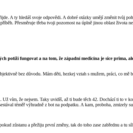
řijde. A ty hledáš svoje odpovědi. A dobré otázky umějí změnit tvůj poh
ý příběh. Přesměruje třeba tvoji pozornost na úplně jinou oblast života 
h potíží fungovat a na tom, že západní medicína je sice prima, al
bjektivně bez důvodu. Mám děti, hezkej vztah s mužem, práci, co mě 
á. Už vím, že nejsem. Taky uvidíš, až ti bude těch 42. Dochází ti to v 
ík sestával téměř výhradně z bot na podpatku. A kam, proboha, zmizely 
e pokud zůstanu a přežiju první změny, tak do toho zase zabřednu a tu s