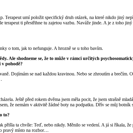
p. Terapeut umí položit specifický druh otázek, na které nikdo jiný nep
le terapeut ti přestřihne tu zajetou vazbu. Naváže jinde. A je z toho jin
nky o tom, jak to nefunguje. A hrozně se u toho bavím.
ědy. Ale shodneme se, že to může v rámci určitých psychosomatickýc
Jsi v pohodě?
ovaně. Dojímám se nad každou kravinou. Nebo se zhroutím a brečím. O
e…
 zacházela. Ještě před rokem dvěma jsem měla pocit, že jsem strašně mlad
ila jsem, že nemám v aktivitě žádné boty na podpatku. Dřív se můj botn
Co to?
 přišla ta chvíle: Teď, nebo nikdy. Měnilo se vedení. A já si říkala, ž
 to pravý místo na rozbor…