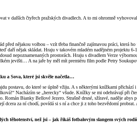
tovat v dalších čtyřech pražských divadlech. A to mi ohromně vyhovova
d před nějakou volbou – vzít třeba finančně zajímavou práci, která ho 
to teď daří nějak skládat. Hraju v takovém mladém nadějném projektu 6
lem dosud nepoznamenaných prostorách. Hraju s divadlem Verze výborno
 velkém jevišti… A na jaře by měl mít premiéru film podle Petry Soukupo
ku a Sova, které jsi skvěle načetla…
jdu postavu, do které se úplně vžiju. A s některými knížkami přichází i
ková!“ Nacházím se „herecky“ všude. Knížky se mi odehrávají při čtení
io. Román Bianky Bellové Jezero. Strašně drsné, sžíravé, naděje abys po
jí dcera za ní chodí, povídá si s ní a chce ji z toho bezvědomí probra
lých těhotenství, než jsi – jak říkáš fotbalovým slangem svých rod