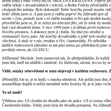
děsná fotka z roku 1999) MOJE SRDCOVÁ KRÁLOVNA. Poprvé jse
viděla někdy v devadesátkách v televizi, u Bolka Polívky předváděla 
chrápajícího tatínka. Byla dokonalá! Tuhle herečku prostě musím vidě
hrát! slíbila jsem si. A pak jsem ji viděla poprvé Na Zábradlí (jen už
nevím v čem, protože jsem s ní viděla troufám si říct pár desítek kusů)
přesvědčila jsem se, že to nebyl jen televizní flirt, ale že tohle by mohl
bejt i má divadelní láska. V roce 1999 jsem s ní dělala první rozhovor
Nového prostoru. A dokonce jsem ji i fotila. Na titul (no strašný a
rozmazaný! Sorry jako. Ale končily devadesátky a ještě bylo možný ú
všechno). A staly se z nás, troufnu si říct, i kamarádky. Po několika
dalších rozhovorech (dáváme to tak plus minus po pětiletkách) jsme si
povídaly znovu, do GLANCU.
Ježíšmarjá! Mockrát. Jsem nastavená tak, že předpokládám, že každý
jsem lidi, kteří mi ublížili i záměrně. Ze žárlivosti, závisti, leccos 
Vidíš, otázky sebevědomí se nám objevují v každém rozhovoru. Z
(Přemýšlí) Ale jo, je to lepší, v mnoha ohledech. Ale pořád jsou dny,
neumožňuje dopřát si nebýt mentálně nebo fyzicky fit, je to jako vrcho
To už umíš?
Většinou ano. Už chodím do divadla jako do práce. Už si cestou všímám,
Činoherním klubu. Tehdy jsem byla do divadla potopená. Na Zábradlí