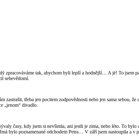
aždý zpracováváme tak, abychom byli lepší a hodnější… A jé! To jsem p
azil sebevědomí.
hám zastrašit, třeba jen pocitem zodpovědnosti nebo jen sama sebou, že 
ece „jenom“ divadlo.
aly časy, kdy jsem si nevšimla, ani jestli je zima, nebo léto. To bylo a
žmá bylo poznamenané odchodem Petra… V září jsem nastoupila a v pros