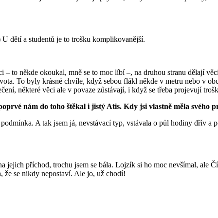
 U dětí a studentů je to trošku komplikovanější.
 – to někde okoukal, mně se to moc líbí –, na druhou stranu dělají věc
vota. To byly krásné chvíle, když sebou flákl někde v metru nebo v ob
ení, některé věci ale v povaze zůstávají, i když se třeba projevují trošk
oprvé nám do toho štěkal i jistý Atis. Kdy jsi vlastně měla svého 
ch podmínka. A tak jsem já, nevstávací typ, vstávala o půl hodiny dřív a 
a jejich příchod, trochu jsem se bála. Lojzík si ho moc nevšímal, ale Čí
 že se nikdy nepostaví. Ale jo, už chodí!