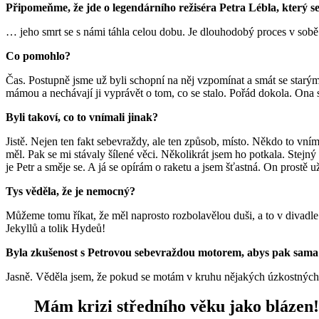
Připomeňme, že jde o legendárního režiséra Petra Lébla, který s
… jeho smrt se s námi táhla celou dobu. Je dlouhodobý proces v sobě 
Co pomohlo?
Čas. Postupně jsme už byli schopní na něj vzpomínat a smát se starým 
mámou a nechávají ji vyprávět o tom, co se stalo. Pořád dokola. Ona 
Byli takoví, co to vnímali jinak?
Jistě. Nejen ten fakt sebevraždy, ale ten způsob, místo. Někdo to vní
měl. Pak se mi stávaly šílené věci. Několikrát jsem ho potkala. Stejný 
je Petr a směje se. A já se opírám o raketu a jsem šťastná. On prostě
Tys věděla, že je nemocný?
Můžeme tomu říkat, že měl naprosto rozbolavělou duši, a to v divadle 
Jekyllů a tolik Hydeů!
Byla zkušenost s Petrovou sebevraždou motorem, abys pak sama s
Jasně. Věděla jsem, že pokud se motám v kruhu nějakých úzkostných 
Mám krizi středního věku jako blázen