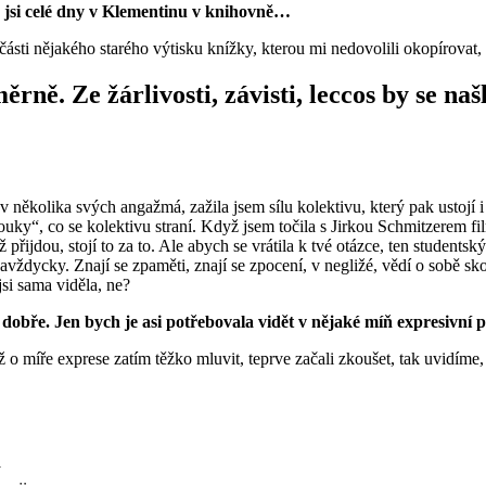
ěla jsi celé dny v Klementinu v knihovně…
sti nějakého starého výtisku knížky, kterou mi nedovolili okopírovat, p
áměrně. Ze žárlivosti, závisti, leccos by se 
 v několika svých angažmá, zažila jsem sílu kolektivu, který pak ustojí
pavouky“, co se kolektivu straní. Když jsem točila s Jirkou Schmitzerem 
ž přijdou, stojí to za to. Ale abych se vrátila k tvé otázce, ten students
navždycky. Znají se zpaměti, znají se zpocení, v negližé, vědí o sobě s
jsi sama viděla, ne?
dobře. Jen bych je asi potřebovala vidět v nějaké míň expresivní 
 o míře exprese zatím těžko mluvit, teprve začali zkoušet, tak uvidíme,