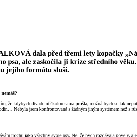
ŠPALKOVÁ dala před třemi lety kopačky „N
ho psa, ale zaskočila ji krize středního věk
 jejího formátu sluší.
lu nemáš?
myslím, že kdybych divadelní školou sama prošla, možná bych se tak nepo
et hodin… Nebyla jsem konfrontovaná s žádným jiným systémem než s r
ávám trochu jako všechny svoje psy. Ne, že bych rozdávala povely, al