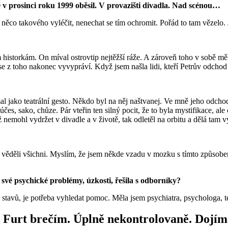
e v prosinci roku 1999 oběsil. V provazišti divadla. Nad scénou…
něco takového vyléčit, nenechat se tím ochromit. Pořád to tam vězelo. 
historkám. On míval ostrovtip nejtěžší ráže. A zároveň toho v sobě měl 
se z toho nakonec vyvypráví. Když jsem našla lidi, kteří Petrův odchod
mal jako teatrální gesto. Někdo byl na něj naštvanej. Ve mně jeho odcho
účes, sako, chůze. Pár vteřin ten silný pocit, že to byla mystifikace, a
 už nemohl vydržet v divadle a v životě, tak odletěl na orbitu a dělá ta
věděli všichni. Myslím, že jsem někde vzadu v mozku s tímto způsobem j
vé psychické problémy, úzkosti, řešila s odborníky?
stavů, je potřeba vyhledat pomoc. Měla jsem psychiatra, psychologa,
! Furt brečím. Úplně nekontrolovaně. Dojím