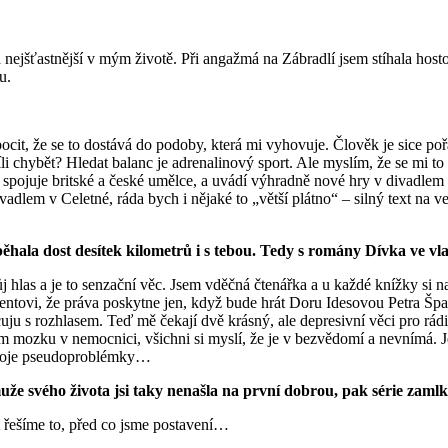
a nejšťastnější v mým životě. Při angažmá na Zábradlí jsem stíhala hos
u.
cit, že se to dostává do podoby, která mi vyhovuje. Člověk je sice pořá
li chybět? Hledat balanc je adrenalinový sport. Ale myslím, že se mi 
erá spojuje britské a české umělce, a uvádí výhradně nové hry v divad
vadlem v Celetné, ráda bych i nějaké to „větší plátno“ – silný text na
ala dost desítek kilometrů i s tebou. Tedy s romány Dívka ve vla
 hlas a je to senzační věc. Jsem vděčná čtenářka a u každé knížky si na
tovi, že práva poskytne jen, když bude hrát Doru Idesovou Petra Špal
cuju s rozhlasem. Teď mě čekají dvě krásný, ale depresivní věci pro rád
 mozku v nemocnici, všichni si myslí, že je v bezvědomí a nevnímá. Je
ý svoje pseudoproblémky…
uže svého života jsi taky nenašla na první dobrou, pak série zamlk
lt řešíme to, před co jsme postavení…