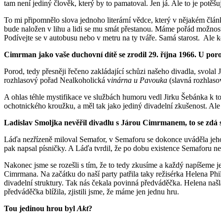
tam není jediný člověk, který by to pamatoval. Jen já. Ale to je potěšu
To mi připomnělo slova jednoho literární vědce, který v nějakém čl
bude naložen v lihu a lidi se mu smát přestanou. Máme pořád možnost 
Podívejte se v autobusu nebo v metru na ty tváře. Samá starost. Ale kdy
Cimrman jako vaše duchovní dítě se zrodil 29. října 1966. U po
Porod, tedy přesněji řečeno zakládající schůzi našeho divadla, svola
rozhlasový pořad Nealkoholická v
inárna u Pavouka
(slavná rozhlasov
A ohlas téhle mystifikace ve službách humoru vedl Jirku Šebánka k t
ochotnického kroužku, a měl tak jako jediný divadelní zkušenost. Ale 
Ladislav Smoljka nevěřil divadlu s Járou Cimrmanem, to se zdá 
Láďa nezřízeně miloval Semafor, v Semaforu se dokonce uváděla jeh
pak napsal písničky. A Láďa tvrdil, že po dobu existence Semaforu nem
Nakonec jsme se rozešli s tím, že to tedy zkusíme a každý napíšeme 
Cimrmana. Na začátku do naší party patřila taky režisérka Helena Phil
divadelní struktury. Tak nás čekala povinná předváděčka. Helena našl
předváděčka blížila, zjistili jsme, že máme jen jednu hru.
Tou jedinou hrou byl
Akt
?