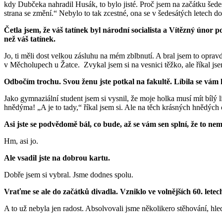
kdy Dubčeka nahradil Husák, to bylo jisté. Proč jsem na začátku šed
strana se změní.“ Nebylo to tak zcestné, ona se v šedesátých letech dos
Četla jsem, že váš tatínek byl národní socialista a Vítězný únor po
než váš tatínek.
Jo, ti měli dost velkou zásluhu na mém zblbnutí. A bral jsem to opravd
v Měcholupech u Žatce. Zvykal jsem si na vesnici těžko, ale říkal jsem 
Odbočím trochu. Svou ženu jste potkal na fakultě. Líbila se vám
Jako gymnaziální student jsem si vysnil, že moje holka musí mít bílý 
hnědýma! „A je to tady,“ říkal jsem si. Ale na těch krásných hnědých oč
Asi jste se podvědomě bál, co bude, až se vám sen splní, že to ne
Hm, asi jo.
Ale vsadil jste na dobrou kartu.
Dobře jsem si vybral. Jsme dodnes spolu.
Vraťme se ale do začátků divadla. Vzniklo ve volnějších 60. letech
A to už nebyla jen radost. Absolvovali jsme několikero stěhování, hled