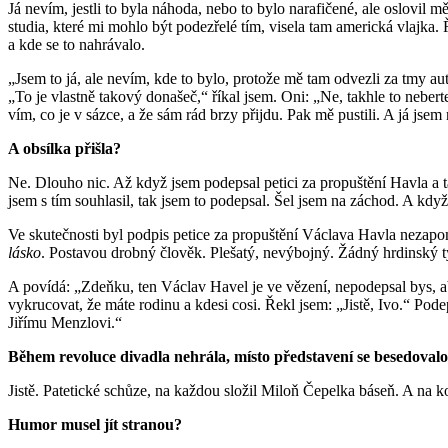
Já nevím, jestli to byla náhoda, nebo to bylo narafičené, ale oslovil m
studia, které mi mohlo být podezřelé tím, visela tam americká vlajka.
a kde se to nahrávalo.
„Jsem to já, ale nevím, kde to bylo, protože mě tam odvezli za tmy aut
„To je vlastně takový donašeč,“ říkal jsem. Oni: „Ne, takhle to neberte
vím, co je v sázce, a že sám rád brzy přijdu. Pak mě pustili. A já jse
A obsílka přišla?
Ne. Dlouho nic. Až když jsem podepsal petici za propuštění Havla a tak
jsem s tím souhlasil, tak jsem to podepsal. Šel jsem na záchod. A když
Ve skutečnosti byl podpis petice za propuštění Václava Havla nezapom
lásko
. Postavou drobný člověk. Plešatý, nevýbojný. Žádný hrdinský t
A povídá: „Zdeňku, ten Václav Havel je ve vězení, nepodepsal bys, ab
vykrucovat, že máte rodinu a kdesi cosi. Řekl jsem: „Jistě, Ivo.“ Po
Jiřímu Menzlovi.“
Během revoluce divadla nehrála, místo představení se besedovalo
Jistě. Patetické schůze, na každou složil Miloň Čepelka báseň. A na 
Humor musel jít stranou?