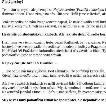
Zlatý prciny!
Ten mám na mysli, ale jmenuje se
Nejistá sezóna
(
Později zlidovělou 
tísnivou dobou. Hned zkraje na nás ušili past. Hráli jsme v Redutě, a
Jenže zanedlouho nám Pragokoncert napsal, že naše divadlo není hudeb
kulisy a kostýmy. Chtěli nás zastavit, ale netroufali si asi přímo nás z
Hráli jste po studentských klubech. Ale jak jste dělali divadlo be
Hráli jsme ve všem možném, třeba vězeň Kulhánek byl v pyžamu. Na stě
hostování ve svém divadle. Povedlo se mu odebrat kulisy z Pragokoncert
Například šéf Pražského kulturního střediska si nás zavolal a říká: „T
pomaloučku jsme se z toho vybabrávali.
Nějaký čas jste hráli i v Braníku…
… ale odtud nás taky vyštvali. Pod záminkou, že potřebují kanceláře. 
(Strašnické divadlo, pozn. red.)
, tam nevěděli o našich průserech a př
Ale i ve vysokých funkcích se našli osvícení lidé. Šéf odboru kultury
obyvatel odpovídá krajskému městu. My si, soudruzi, nemůžeme dovoli
Nekonečná jednání s blbci. S Láďou jsme si říkali, že bychom taky jedno
StB se vás taky pokoušela získat ke spolupráci, ale nepodařilo se j