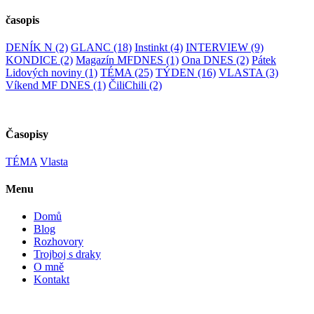
časopis
DENÍK N
(2)
GLANC
(18)
Instinkt
(4)
INTERVIEW
(9)
KONDICE
(2)
Magazín MFDNES
(1)
Ona DNES
(2)
Pátek
Lidových noviny
(1)
TÉMA
(25)
TÝDEN
(16)
VLASTA
(3)
Víkend MF DNES
(1)
ČiliChili
(2)
Časopisy
TÉMA
Vlasta
Menu
Domů
Blog
Rozhovory
Trojboj s draky
O mně
Kontakt