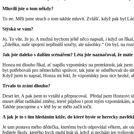
Mluvili jste o tom někdy?
To ne. Měli jsme strach o tom takhle mluvit. Zvlášť, když pak byl Láď
Stýská se vám?
Jo. To víte, že jo. A možná bychom ještě něco napsali, i když on říkal
„Zdeňku, naše spojení nepřináší součty, ale násobky.“ On byl, na roz
Jak jste daleko s dalším scénářem? Léta jste naznačoval, že máte
Honza mi dlouho říkal, ať napíšu vzpomínky na protektorát, jak jsem h
byt potřebovali pro německého správce, tak jsme se odstěhovali do tá
Když jsem to napsal, Honza mi řekl, že vzpomínky jsou sice hezké, ale
Trvalo to zrání dlouho?
Deset let. A pak jsem to vytáhl a přepracoval. Předal jsem Honzovi sle
muset dělat radikální změny, které půjdou i proti mým vzpomínkám, a 
Takhle pracujeme a v létě by se mělo začít točit.
A jak je to s tím hledáním kůže, do které byste se herecky navlék
Je tam postava mého dědečka, kterému bych odpovídal věkem, ale on byl
ředitele školy, kterého bych mohl hrát já, když si nechám jen tyršov