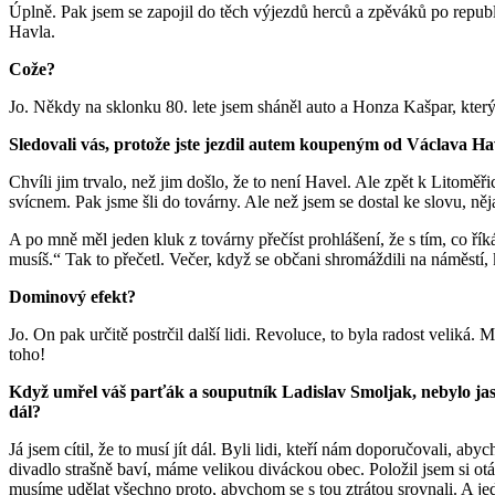
Úplně. Pak jsem se zapojil do těch výjezdů herců a zpěváků po republi
Havla.
Cože?
Jo. Někdy na sklonku 80. lete jsem sháněl auto a Honza Kašpar, kter
Sledovali vás, protože jste jezdil autem koupeným od Václava Ha
Chvíli jim trvalo, než jim došlo, že to není Havel. Ale zpět k Litom
svícnem. Pak jsme šli do továrny. Ale než jsem se dostal ke slovu, ně
A po mně měl jeden kluk z továrny přečíst prohlášení, že s tím, co říká
musíš.“ Tak to přečetl. Večer, když se občani shromáždili na náměstí, k
Dominový efekt?
Jo. On pak určitě postrčil další lidi. Revoluce, to byla radost velik
toho!
Když umřel váš parťák a souputník Ladislav Smoljak, nebylo jasné, 
dál?
Já jsem cítil, že to musí jít dál. Byli lidi, kteří nám doporučovali, ab
divadlo strašně baví, máme velikou diváckou obec. Položil jsem si ot
musíme udělat všechno proto, abychom se s tou ztrátou srovnali. A je