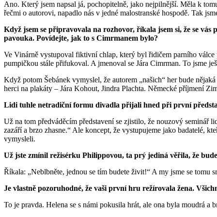
Ano. Který jsem napsal já, pochopitelně, jako nejpilnější. Měla k tomu
řečmi o autorovi, napadlo nás v jedné malostranské hospodě. Tak jsme 
Když jsem se připravovala na rozhovor, říkala jsem si, že se vás 
pavouka
. Povídejte, jak to s Cimrmanem bylo?
Ve Vinárně vystupoval fiktivní chlap, který byl řidičem parního válce
pumpičkou stále přifukoval. A jmenoval se Jára Cimrman. To jsme ještě
Když potom Šebánek vymyslel, že autorem „našich“ her bude nějaká fik
herci na plakáty – Jára Kohout, Jindra Plachta. Německé příjmení Zi
Lidi tuhle netradiční formu divadla přijali hned při první předst
Už na tom předváděcím představení se zjistilo, že nouzový seminář lidi
zazáří a brzo zhasne.“ Ale koncept, že vystupujeme jako badatelé, kt
vymysleli.
Už jste zmínil režisérku Philippovou, ta prý jediná věřila, že bude
Říkala: „Neblbněte, jednou se tím budete živit!“ A my jsme se tomu s
Je vlastně pozoruhodné, že vaši první hru režírovala žena. Všichni
To je pravda. Helena se s námi pokusila hrát, ale ona byla moudrá a b