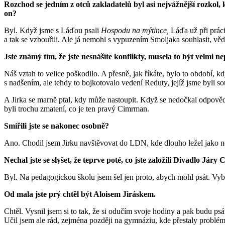
Rozchod se jedním z otců zakladatelů byl asi nejvážnější rozkol
on?
Byl. Když jsme s Láďou psali
Hospodu na mýtince,
Láďa už při práci
a tak se vzbouřili. Ale já nemohl s vypuzením Smoljaka souhlasit, věd
Jste známý tím, že jste nesnášíte konflikty, musela to být velmi 
Náš vztah to velice poškodilo. A přesně, jak říkáte, bylo to období, kd
s nadšením, ale tehdy to bojkotovalo vedení Reduty, jejíž jsme byli 
A Jirka se marně ptal, kdy může nastoupit. Když se nedočkal odpověd
byli trochu zmatení, co je ten pravý Cimrman.
Smířili jste se nakonec osobně?
Ano. Chodil jsem Jirku navštěvovat do LDN, kde dlouho ležel jako n
Nechal jste se slyšet, že teprve poté, co jste založili Divadlo 
Byl. Na pedagogickou školu jsem šel jen proto, abych mohl psát. Vybr
Od mala jste prý chtěl být Aloisem Jiráskem.
Chtěl. Vysnil jsem si to tak, že si odučím svoje hodiny a pak budu psá
Učil jsem ale rád, zejména později na gymnáziu, kde přestaly problémy 