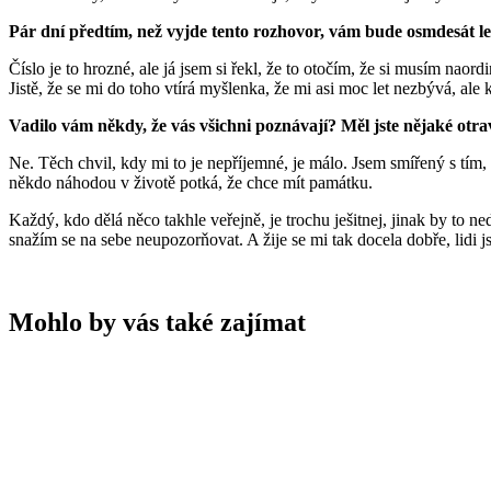
Pár dní předtím, než vyjde tento rozhovor, vám bude osmdesát let. 
Číslo je to hrozné, ale já jsem si řekl, že to otočím, že si musím na
Jistě, že se mi do toho vtírá myšlenka, že mi asi moc let nezbývá, ale 
Vadilo vám někdy, že vás všichni poznávají? Měl jste nějaké otr
Ne. Těch chvil, kdy mi to je nepříjemné, je málo. Jsem smířený s tím,
někdo náhodou v životě potká, že chce mít památku.
Každý, kdo dělá něco takhle veřejně, je trochu ješitnej, jinak by to n
snažím se na sebe neupozorňovat. A žije se mi tak docela dobře, lidi 
Mohlo by vás také zajímat