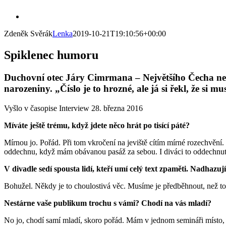
Skip
View
to
Larger
content
Zdeněk Svěrák
Lenka
2019-10-21T19:10:56+00:00
Image
Spiklenec humoru
Duchovní otec Járy Cimrmana – Největšího Čecha ne
narozeniny. „Číslo je to hrozné, ale já si řekl, že si
Vyšlo v časopise Interview 28. března 2016
Míváte ještě trému, když jdete něco hrát po tisící páté?
Mírnou jo. Pořád. Při tom vkročení na jeviště cítím mírné rozechvění.
oddechnu, když mám obávanou pasáž za sebou. I diváci to oddechnut
V divadle sedí spousta lidí, kteří umí celý text zpaměti. Nadhazuj
Bohužel. Někdy je to choulostivá věc. Musíme je předběhnout, než to
Nestárne vaše publikum trochu s vámi? Chodí na vás mladí?
No jo, chodí samí mladí, skoro pořád. Mám v jednom semináři místo, 