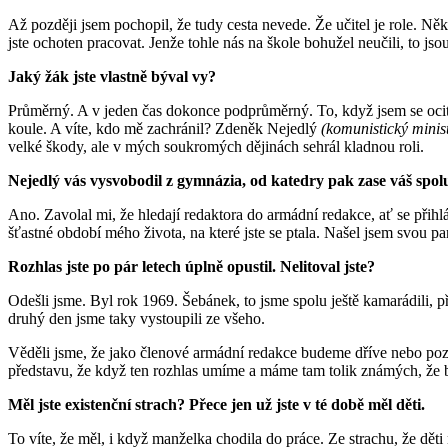
Až později jsem pochopil, že tudy cesta nevede. Že učitel je role. Něk
jste ochoten pracovat. Jenže tohle nás na škole bohužel neučili, to jsou
Jaký žák jste vlastně býval vy?
Průměrný. A v jeden čas dokonce podprůměrný. To, když jsem se ocitl
koule. A víte, kdo mě zachránil? Zdeněk Nejedlý
(komunistický ministr
velké škody, ale v mých soukromých dějinách sehrál kladnou roli.
Nejedlý vás vysvobodil z gymnázia, od katedry pak zase váš spol
Ano. Zavolal mi, že hledají redaktora do armádní redakce, ať se přihl
šťastné období mého života, na které jste se ptala. Našel jsem svou pa
Rozhlas jste po pár letech úplně opustil. Nelitoval jste?
Odešli jsme. Byl rok 1969. Šebánek, to jsme spolu ještě kamarádili, p
druhý den jsme taky vystoupili ze všeho.
Věděli jsme, že jako členové armádní redakce budeme dříve nebo pozděj
představu, že když ten rozhlas umíme a máme tam tolik známých, že b
Měl jste existenční strach? Přece jen už jste v té době měl děti.
To víte, že měl, i když manželka chodila do práce. Ze strachu, že děti n